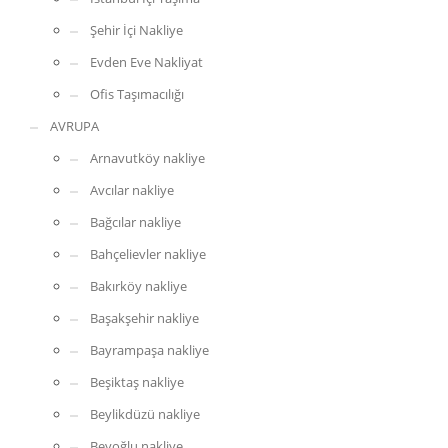
Şehir İçi Nakliye
Evden Eve Nakliyat
Ofis Taşımacılığı
AVRUPA
Arnavutköy nakliye
Avcılar nakliye
Bağcılar nakliye
Bahçelievler nakliye
Bakırköy nakliye
Başakşehir nakliye
Bayrampaşa nakliye
Beşiktaş nakliye
Beylikdüzü nakliye
Beyoğlu nakliye