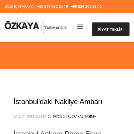
BİLGİ İÇİN ARAYIN :
+90 541 632 24 19
-
+90 539 206 38 40
FİYAT TEKLİFİ
İstanbul’daki Nakliye Ambarı
SALI, 04 EKIM 2022
BY
SEHIRICISEHIRLERARASITASIMA
İstanbul Ankara Parça Eşya