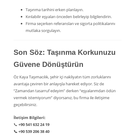
Taşınma tarihini erken planlayın.
Kırılabilir eşyaları önceden belirleyip bilgilendirin.
Firma seçerken referansları ve sigorta politikalarını
mutlaka sorgulayın.
Son Söz: Taşınma Korkunuzu
Güvene Dönüştürün
Öz Kaya Taşımacılık, şehir içi nakliyatın tüm zorluklarını
avantaja çeviren bir anlayışla hareket ediyor. Siz de
“Zamandan tasarruf edeyim” derken “eşyalarımdan ödün
vermek istemiyorum” diyorsanız, bu firma ile iletişime
geçebilirsiniz.
İletişim Bilgileri:
📞
+90 541 632 24 19
📞
+90 539 206 38 40