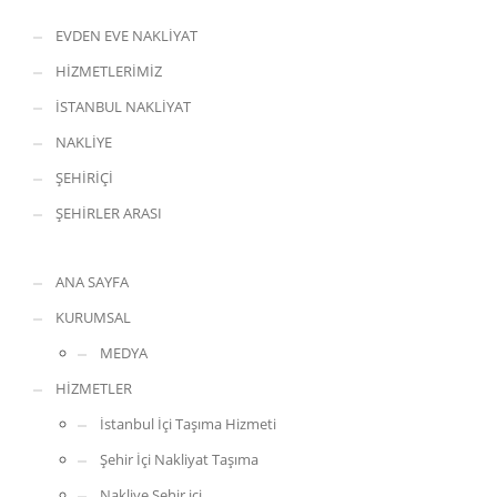
EVDEN EVE NAKLİYAT
HİZMETLERİMİZ
İSTANBUL NAKLİYAT
NAKLİYE
ŞEHİRİÇİ
ŞEHİRLER ARASI
ANA SAYFA
KURUMSAL
MEDYA
HİZMETLER
İstanbul İçi Taşıma Hizmeti
Şehir İçi Nakliyat Taşıma
Nakliye Şehir içi