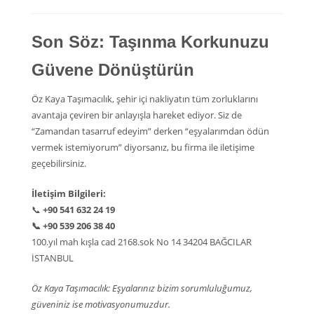
Son Söz: Taşınma Korkunuzu
Güvene Dönüştürün
Öz Kaya Taşımacılık, şehir içi nakliyatın tüm zorluklarını
avantaja çeviren bir anlayışla hareket ediyor. Siz de
“Zamandan tasarruf edeyim” derken “eşyalarımdan ödün
vermek istemiyorum” diyorsanız, bu firma ile iletişime
geçebilirsiniz.
İletişim Bilgileri:
📞
+90 541 632 24 19
📞
+90 539 206 38 40
100.yıl mah kışla cad 2168.sok No 14 34204 BAĞCILAR
İSTANBUL
Öz Kaya Taşımacılık: Eşyalarınız bizim sorumluluğumuz,
güveniniz ise motivasyonumuzdur.