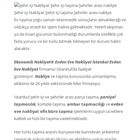
Şehir içi Nakliyat Şehir içi taşıma Şehirler arası nakliye
Ev taşıma çoğu zaman istenmedik sonuçların alınabileceği ve
oldukça stresli bir işlem haline gelmektedir. Yeterli ekipman
ya da insan gücünün bulunmadığı durumlarda özellikle çok
fazla yorucu ve bir türlü bitmek bilmeyen bir durum halini
alacaktır.
Ekonomik Nakliyat® Evden Eve Nakliyat İstanbul Evden
Eve Nakliyat
firmamız İstanbul’da faaliyet
gösteriyor.
Nakliye
ve taşıma konusunda uzmanlaşmış
ekibimiz ile 26 yıldır sektöründe lider firmasıyız.
İstanbul şehir içi ve şehirler arası parça taşıma,
parsiyel
taşımacılık,
komple taşıma,
ambar taşımacılığı
ve
evden
eve nakliyat ofis büro taşıma
işlemlerini uygun ücretlere
kaliteli ve hızlı bir taşıma vadetmektedir.
Her türlü taşıma aracını bünyesinde barındıran şirketimiz
taşınacak yükün ebatı ölçüsü ve ağırlığına uygun araçlar