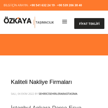
BİLGİ İÇİN ARAYIN :
+90 541 632 24 19
-
+90 539 206 38 40
FİYAT TEKLİFİ
Kaliteli Nakliye Firmaları
SALI, 04 EKIM 2022
BY
SEHIRICISEHIRLERARASITASIMA
İstanbul Ankara Parça Eşya