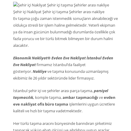
Şehir içi Nakliyat Şehir içi taşıma Şehirler arası nakliye
Ev taşıma çoğu zaman istenmedik sonuçların alınabileceği ve
oldukça stresli bir işlem haline gelmektedir. Yeterli ekipman
ya da insan gücünün bulunmadığı durumlarda özellikle çok
fazla yorucu ve bir türlü bitmek bilmeyen bir durum halini
alacaktır.
Ekonomik Nakliyat® Evden Eve Nakliyat İstanbul Evden
Eve Nakliyat
firmamız İstanbul’da faaliyet
gösteriyor.
Nakliye
ve taşıma konusunda uzmanlaşmış
ekibimiz ile 26 yıldır sektöründe lider firmasıyız.
İstanbul şehir içi ve şehirler arası parça taşıma,
parsiyel
taşımacılık,
komple taşıma,
ambar taşımacılığı
ve
evden
eve nakliyat ofis büro taşıma
işlemlerini uygun ücretlere
kaliteli ve hızlı bir taşıma vadetmektedir.
Her türlü taşıma aracını bünyesinde barındıran şirketimiz
taşınacak yükün ebatı ölçüsü ve ağırlığına uygun araçlar