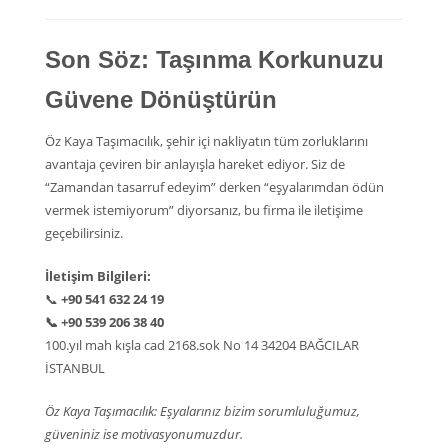
Son Söz: Taşınma Korkunuzu
Güvene Dönüştürün
Öz Kaya Taşımacılık, şehir içi nakliyatın tüm zorluklarını
avantaja çeviren bir anlayışla hareket ediyor. Siz de
“Zamandan tasarruf edeyim” derken “eşyalarımdan ödün
vermek istemiyorum” diyorsanız, bu firma ile iletişime
geçebilirsiniz.
İletişim Bilgileri:
📞
+90 541 632 24 19
📞
+90 539 206 38 40
100.yıl mah kışla cad 2168.sok No 14 34204 BAĞCILAR
İSTANBUL
Öz Kaya Taşımacılık: Eşyalarınız bizim sorumluluğumuz,
güveniniz ise motivasyonumuzdur.