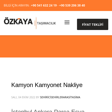
BİLGİ İÇİN ARAYIN :
+90 541 632 24 19
-
+90 539 206 38 40
FİYAT TEKLİFİ
Kamyon Kamyonet Nakliye
SALI, 04 EKIM 2022
BY
SEHIRICISEHIRLERARASITASIMA
İstanbul Ankara Parça Eşya