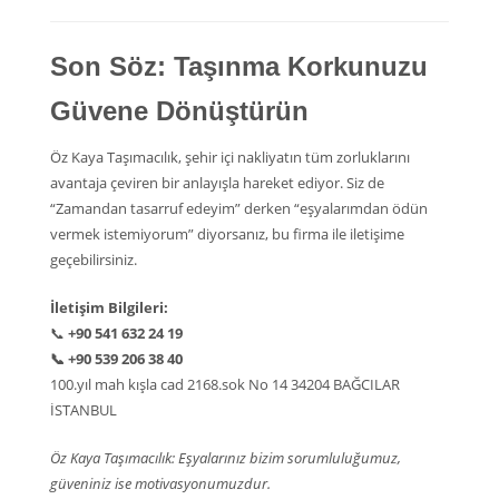
Son Söz: Taşınma Korkunuzu
Güvene Dönüştürün
Öz Kaya Taşımacılık, şehir içi nakliyatın tüm zorluklarını
avantaja çeviren bir anlayışla hareket ediyor. Siz de
“Zamandan tasarruf edeyim” derken “eşyalarımdan ödün
vermek istemiyorum” diyorsanız, bu firma ile iletişime
geçebilirsiniz.
İletişim Bilgileri:
📞
+90 541 632 24 19
📞
+90 539 206 38 40
100.yıl mah kışla cad 2168.sok No 14 34204 BAĞCILAR
İSTANBUL
Öz Kaya Taşımacılık: Eşyalarınız bizim sorumluluğumuz,
güveniniz ise motivasyonumuzdur.