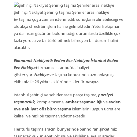
Şehir içi Nakliyat Şehir içi taşıma Şehirler arası nakliye
Ev taşıma çoğu zaman istenmedik sonuçların alınabileceği ve
oldukça stresli bir işlem haline gelmektedir. Yeterli ekipman
ya da insan gücünün bulunmadığı durumlarda özellikle çok
fazla yorucu ve bir türlü bitmek bilmeyen bir durum halini
alacaktır.
Ekonomik Nakliyat® Evden Eve Nakliyat İstanbul Evden
Eve Nakliyat
firmamız İstanbul’da faaliyet
gösteriyor.
Nakliye
ve taşıma konusunda uzmanlaşmış
ekibimiz ile 26 yıldır sektöründe lider firmasıyız.
İstanbul şehir içi ve şehirler arası parça taşıma,
parsiyel
taşımacılık,
komple taşıma,
ambar taşımacılığı
ve
evden
eve nakliyat ofis büro taşıma
işlemlerini uygun ücretlere
kaliteli ve hızlı bir taşıma vadetmektedir.
Her türlü taşıma aracını bünyesinde barındıran şirketimiz
taşınacak yükün ebatı ölçüsü ve ağırlığına uygun araçlar