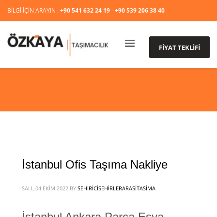
BİLGİ İÇİN ARAYIN :
+90 541 632 24 19
-
+90 539 206 38 40
FİYAT TEKLİFİ
İstanbul Ofis Taşıma Nakliye
SALI, 04 EKIM 2022
BY
SEHIRICISEHIRLERARASITASIMA
İstanbul Ankara Parça Eşya