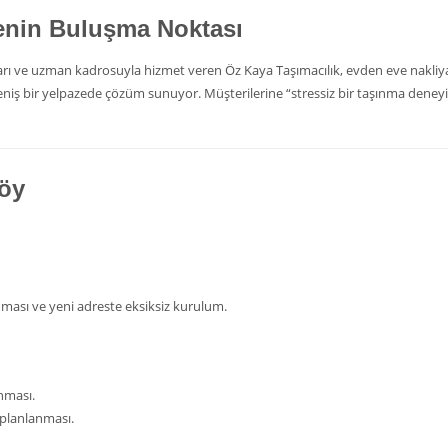
venin Buluşma Noktası
 ve uzman kadrosuyla hizmet veren Öz Kaya Taşımacılık, evden eve nakliya
iş bir yelpazede çözüm sunuyor. Müşterilerine “stressiz bir taşınma deney
föy
nması ve yeni adreste eksiksiz kurulum.
ınması.
 planlanması.