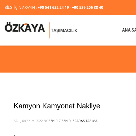
BİLGİ İÇİN ARAYIN :
+90 541 632 24 19
-
+90 539 206 38 40
ANA S
Kamyon Kamyonet Nakliye
SALI, 04 EKIM 2022
BY
SEHIRICISEHIRLERARASITASIMA