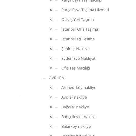
Parça Eşya Taşımacılığı
Parça Eşya Taşıma Hizmeti
Ofis İş Yeri Taşıma
İstanbul Ofis Taşıma
İstanbul İçi Taşıma
Şehir İçi Nakliye
Evden Eve Nakliyat
Ofis Taşımacılığı
AVRUPA
Arnavutköy nakliye
Avcılar nakliye
Bağcılar nakliye
Bahçelievler nakliye
Bakırköy nakliye