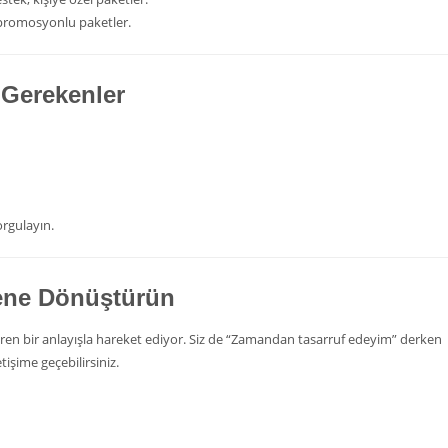
e promosyonlu paketler.
i Gerekenler
orgulayın.
ene Dönüştürün
eviren bir anlayışla hareket ediyor. Siz de “Zamandan tasarruf edeyim” derken
işime geçebilirsiniz.