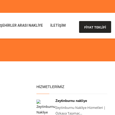
ŞEHİRLER ARASI NAKLİYE
İLETİŞİM
FİYAT TEKLİFİ
HIZMETLERIMIZ
Zeytinburnu nakliye
Zeytinburnu Nakliye Hizmetleri |
Özkaya Taşımac...