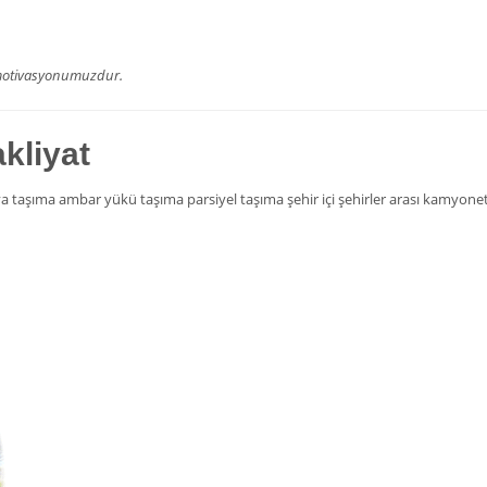
e motivasyonumuzdur.
akliyat
 taşıma ambar yükü taşıma parsiyel taşıma şehir içi şehirler arası kamyonet