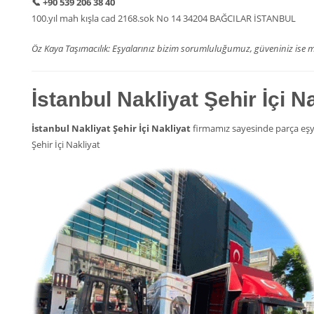
📞
+90 539 206 38 40
100.yıl mah kışla cad 2168.sok No 14 34204 BAĞCILAR İSTANBUL
Öz Kaya Taşımacılık: Eşyalarınız bizim sorumluluğumuz, güveniniz is
İstanbul Nakliyat Şehir İçi N
İstanbul Nakliyat Şehir İçi Nakliyat
firmamız sayesinde parça eşya
Şehir İçi Nakliyat