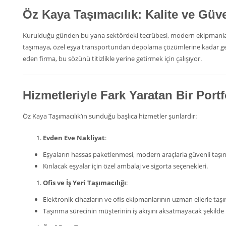
Öz Kaya Taşımacılık: Kalite ve Gü
Kurulduğu günden bu yana sektördeki tecrübesi, modern ekipmanları
taşımaya, özel eşya transportundan depolama çözümlerine kadar gen
eden firma, bu sözünü titizlikle yerine getirmek için çalışıyor.
Hizmetleriyle Fark Yaratan Bir Port
Öz Kaya Taşımacılık’ın sunduğu başlıca hizmetler şunlardır:
Evden Eve Nakliyat
:
Eşyaların hassas paketlenmesi, modern araçlarla güvenli taşı
Kırılacak eşyalar için özel ambalaj ve sigorta seçenekleri.
Ofis ve İş Yeri Taşımacılığı
:
Elektronik cihazların ve ofis ekipmanlarının uzman ellerle taş
Taşınma sürecinin müşterinin iş akışını aksatmayacak şekilde