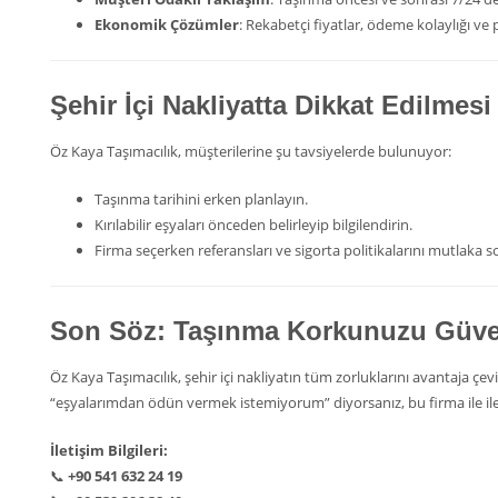
Ekonomik Çözümler
: Rekabetçi fiyatlar, ödeme kolaylığı v
Şehir İçi Nakliyatta Dikkat Edilmes
Öz Kaya Taşımacılık, müşterilerine şu tavsiyelerde bulunuyor:
Taşınma tarihini erken planlayın.
Kırılabilir eşyaları önceden belirleyip bilgilendirin.
Firma seçerken referansları ve sigorta politikalarını mutlaka s
Son Söz: Taşınma Korkunuzu Güv
Öz Kaya Taşımacılık, şehir içi nakliyatın tüm zorluklarını avantaja ç
“eşyalarımdan ödün vermek istemiyorum” diyorsanız, bu firma ile ilet
İletişim Bilgileri:
📞
+90 541 632 24 19