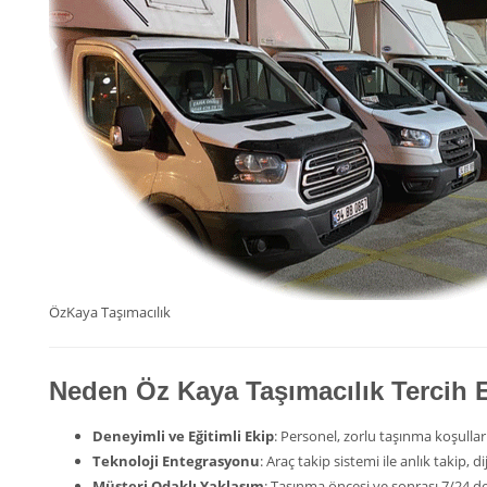
ÖzKaya Taşımacılık
Neden Öz Kaya Taşımacılık Tercih 
Deneyimli ve Eğitimli Ekip
: Personel, zorlu taşınma koşulların
Teknoloji Entegrasyonu
: Araç takip sistemi ile anlık takip, 
Müşteri Odaklı Yaklaşım
: Taşınma öncesi ve sonrası 7/24 des