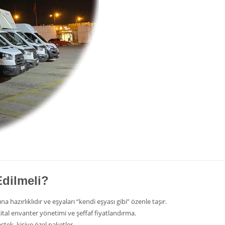
Edilmeli?
a hazırlıklıdır ve eşyaları “kendi eşyası gibi” özenle taşır.
dijital envanter yönetimi ve şeffaf fiyatlandırma.
tek, kişiye özel paketler.