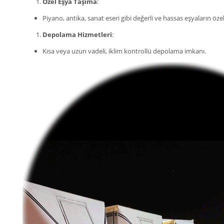
Özel Eşya Taşıma
:
Piyano, antika, sanat eseri gibi değerli ve hassas eşyaların öze
Depolama Hizmetleri
:
Kısa veya uzun vadeli, iklim kontrollü depolama imkanı.