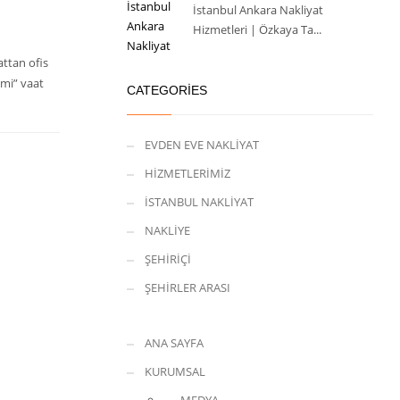
İstanbul Ankara Nakliyat
Hizmetleri | Özkaya Ta...
ttan ofis
imi” vaat
CATEGORIES
EVDEN EVE NAKLİYAT
HİZMETLERİMİZ
İSTANBUL NAKLİYAT
NAKLİYE
ŞEHİRİÇİ
ŞEHİRLER ARASI
ANA SAYFA
KURUMSAL