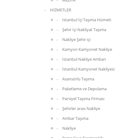
MEDYA
HİZMETLER
İstanbul İçi Taşıma Hizmeti
Şehir İçi Nakliyat Taşıma
Nakliye Şehir içi
Kamyon Kamyonet Nakliye
İstanbul Nakliye Ambarı
İstanbul Kamyonet Nakliyesi
Asansörlü Taşıma
Paketleme ve Depolama
Parsiyel Taşıma Firması
Şehirler arası Nakliye
Ambar Taşıma
Nakliye