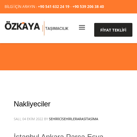
BİLGİ İÇİN ARAYIN :
+90 541 632 24 19
-
+90 539 206 38 40
FİYAT TEKLİFİ
Nakliyeciler
SALI, 04 EKIM 2022
BY
SEHIRICISEHIRLERARASITASIMA
İstanbul Ankara Parça Eşya