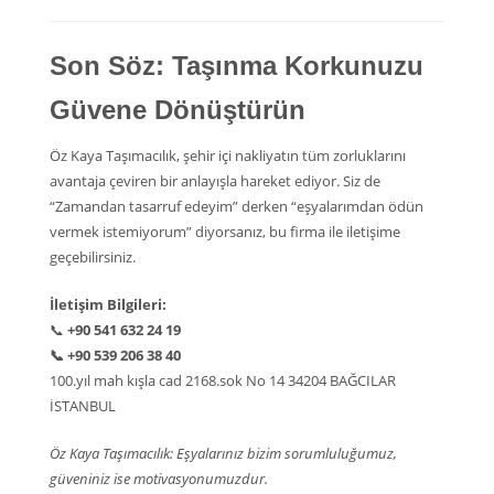
Son Söz: Taşınma Korkunuzu
Güvene Dönüştürün
Öz Kaya Taşımacılık, şehir içi nakliyatın tüm zorluklarını
avantaja çeviren bir anlayışla hareket ediyor. Siz de
“Zamandan tasarruf edeyim” derken “eşyalarımdan ödün
vermek istemiyorum” diyorsanız, bu firma ile iletişime
geçebilirsiniz.
İletişim Bilgileri:
📞
+90 541 632 24 19
📞
+90 539 206 38 40
100.yıl mah kışla cad 2168.sok No 14 34204 BAĞCILAR
İSTANBUL
Öz Kaya Taşımacılık: Eşyalarınız bizim sorumluluğumuz,
güveniniz ise motivasyonumuzdur.