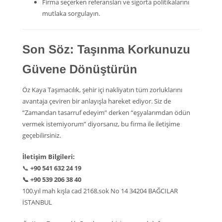
Firma seçerken referansları ve sigorta politikalarını
mutlaka sorgulayın.
Son Söz: Taşınma Korkunuzu
Güvene Dönüştürün
Öz Kaya Taşımacılık, şehir içi nakliyatın tüm zorluklarını
avantaja çeviren bir anlayışla hareket ediyor. Siz de
“Zamandan tasarruf edeyim” derken “eşyalarımdan ödün
vermek istemiyorum” diyorsanız, bu firma ile iletişime
geçebilirsiniz.
İletişim Bilgileri:
📞
+90 541 632 24 19
📞
+90 539 206 38 40
100.yıl mah kışla cad 2168.sok No 14 34204 BAĞCILAR
İSTANBUL