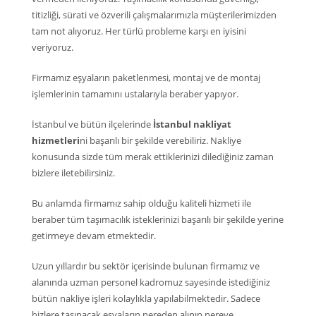
titizliği, sürati ve özverili çalışmalarımızla müşterilerimizden
tam not alıyoruz. Her türlü probleme karşı en iyisini
veriyoruz.
Firmamız eşyaların paketlenmesi, montaj ve de montaj
işlemlerinin tamamını ustalarıyla beraber yapıyor.
İstanbul ve bütün ilçelerinde
İstanbul nakliyat
hizmetleri
ni başarılı bir şekilde verebiliriz. Nakliye
konusunda sizde tüm merak ettiklerinizi dilediğiniz zaman
bizlere iletebilirsiniz.
Bu anlamda firmamız sahip olduğu kaliteli hizmeti ile
beraber tüm taşımacılık isteklerinizi başarılı bir şekilde yerine
getirmeye devam etmektedir.
Uzun yıllardır bu sektör içerisinde bulunan firmamız ve
alanında uzman personel kadromuz sayesinde istediğiniz
bütün nakliye işleri kolaylıkla yapılabilmektedir. Sadece
bizlere taşınacak eşyaların nereden alınıp nereye