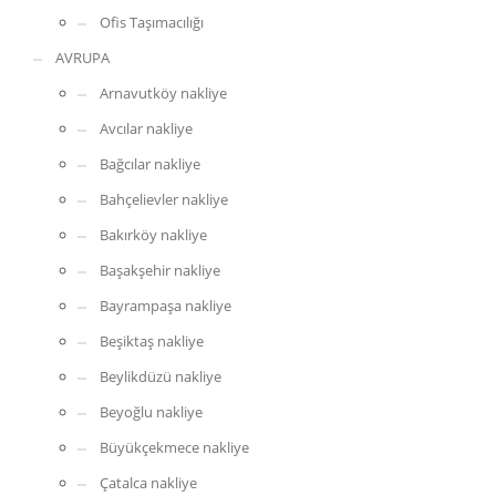
Ofis Taşımacılığı
AVRUPA
Arnavutköy nakliye
Avcılar nakliye
Bağcılar nakliye
Bahçelievler nakliye
Bakırköy nakliye
Başakşehir nakliye
Bayrampaşa nakliye
Beşiktaş nakliye
Beylikdüzü nakliye
Beyoğlu nakliye
Büyükçekmece nakliye
Çatalca nakliye