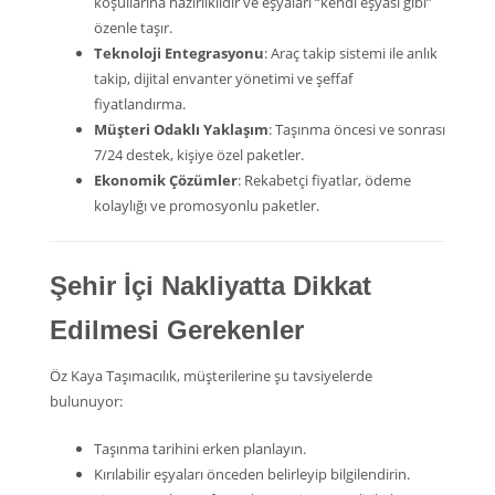
koşullarına hazırlıklıdır ve eşyaları “kendi eşyası gibi”
özenle taşır.
Teknoloji Entegrasyonu
: Araç takip sistemi ile anlık
takip, dijital envanter yönetimi ve şeffaf
fiyatlandırma.
Müşteri Odaklı Yaklaşım
: Taşınma öncesi ve sonrası
7/24 destek, kişiye özel paketler.
Ekonomik Çözümler
: Rekabetçi fiyatlar, ödeme
kolaylığı ve promosyonlu paketler.
Şehir İçi Nakliyatta Dikkat
Edilmesi Gerekenler
Öz Kaya Taşımacılık, müşterilerine şu tavsiyelerde
bulunuyor:
Taşınma tarihini erken planlayın.
Kırılabilir eşyaları önceden belirleyip bilgilendirin.