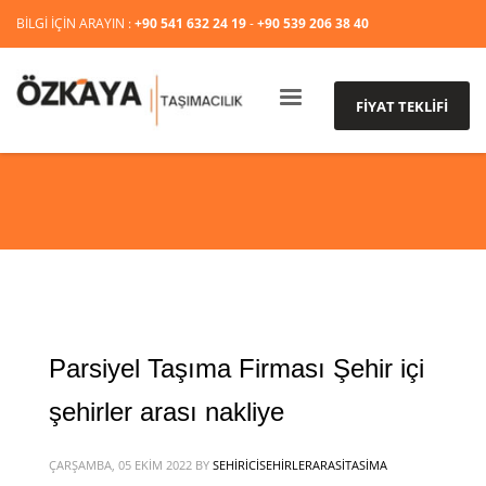
BİLGİ İÇİN ARAYIN :
+90 541 632 24 19
-
+90 539 206 38 40
FİYAT TEKLİFİ
Parsiyel Taşıma Firması Şehir içi
şehirler arası nakliye
ÇARŞAMBA, 05 EKIM 2022
BY
SEHIRICISEHIRLERARASITASIMA