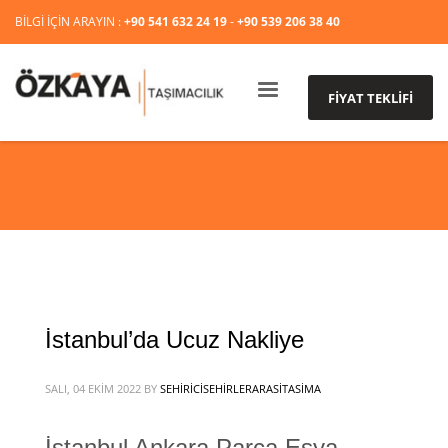
BİLGİ İÇİN ARAYIN :
+90 541 632 24 19
-
+90 539 206 38 40
FİYAT TEKLİFİ
İstanbul’da Ucuz Nakliye
SALI, 04 EKIM 2022
BY
SEHIRICISEHIRLERARASITASIMA
İstanbul Ankara Parça Eşya