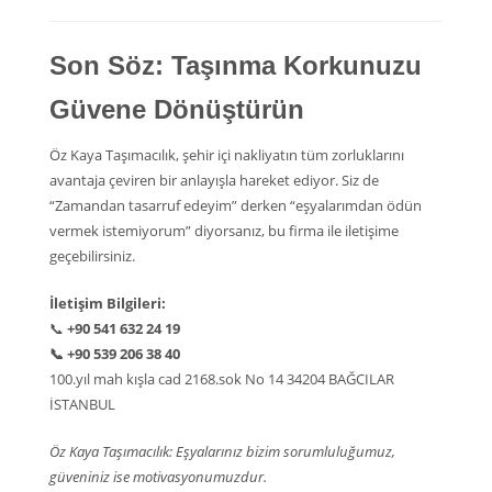
Son Söz: Taşınma Korkunuzu
Güvene Dönüştürün
Öz Kaya Taşımacılık, şehir içi nakliyatın tüm zorluklarını
avantaja çeviren bir anlayışla hareket ediyor. Siz de
“Zamandan tasarruf edeyim” derken “eşyalarımdan ödün
vermek istemiyorum” diyorsanız, bu firma ile iletişime
geçebilirsiniz.
İletişim Bilgileri:
📞
+90 541 632 24 19
📞
+90 539 206 38 40
100.yıl mah kışla cad 2168.sok No 14 34204 BAĞCILAR
İSTANBUL
Öz Kaya Taşımacılık: Eşyalarınız bizim sorumluluğumuz,
güveniniz ise motivasyonumuzdur.