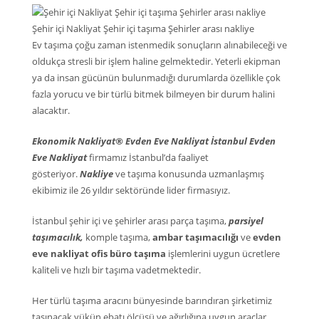
Şehir içi Nakliyat Şehir içi taşıma Şehirler arası nakliye
Ev taşıma çoğu zaman istenmedik sonuçların alınabileceği ve
oldukça stresli bir işlem haline gelmektedir. Yeterli ekipman
ya da insan gücünün bulunmadığı durumlarda özellikle çok
fazla yorucu ve bir türlü bitmek bilmeyen bir durum halini
alacaktır.
Ekonomik Nakliyat® Evden Eve Nakliyat İstanbul Evden
Eve Nakliyat
firmamız İstanbul’da faaliyet
gösteriyor.
Nakliye
ve taşıma konusunda uzmanlaşmış
ekibimiz ile 26 yıldır sektöründe lider firmasıyız.
İstanbul şehir içi ve şehirler arası parça taşıma,
parsiyel
taşımacılık,
komple taşıma,
ambar taşımacılığı
ve
evden
eve nakliyat ofis büro taşıma
işlemlerini uygun ücretlere
kaliteli ve hızlı bir taşıma vadetmektedir.
Her türlü taşıma aracını bünyesinde barındıran şirketimiz
taşınacak yükün ebatı ölçüsü ve ağırlığına uygun araçlar