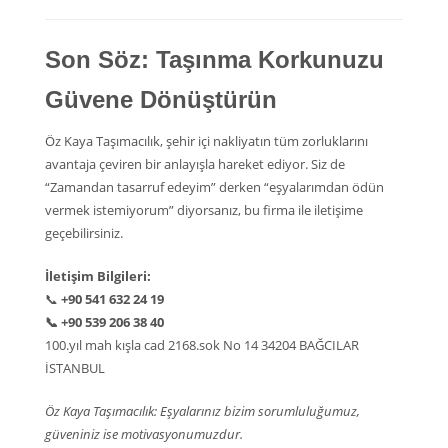
Son Söz: Taşınma Korkunuzu
Güvene Dönüştürün
Öz Kaya Taşımacılık, şehir içi nakliyatın tüm zorluklarını
avantaja çeviren bir anlayışla hareket ediyor. Siz de
“Zamandan tasarruf edeyim” derken “eşyalarımdan ödün
vermek istemiyorum” diyorsanız, bu firma ile iletişime
geçebilirsiniz.
İletişim Bilgileri:
📞
+90 541 632 24 19
📞
+90 539 206 38 40
100.yıl mah kışla cad 2168.sok No 14 34204 BAĞCILAR
İSTANBUL
Öz Kaya Taşımacılık: Eşyalarınız bizim sorumluluğumuz,
güveniniz ise motivasyonumuzdur.