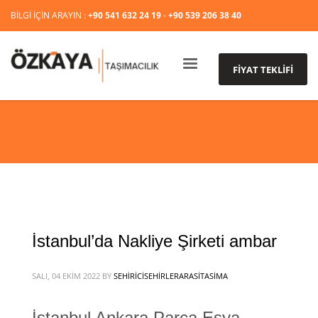
BİLGİ İÇİN ARAYIN :
+90 541 632 24 19
-
+90 539 206 38 40
FİYAT TEKLİFİ
İstanbul’da Nakliye Şirketi ambar
SALI, 04 EKIM 2022
BY
SEHIRICISEHIRLERARASITASIMA
İstanbul Ankara Parça Eşya