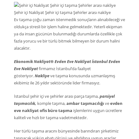
Şehir içi Nakliyat Şehir içi taşıma Şehirler arası nakliye
Ev taşıma çoğu zaman istenmedik sonuçların alınabileceği ve
oldukça stresli bir işlem haline gelmektedir. Yeterli ekipman
ya da insan gücünün bulunmadığı durumlarda özellikle çok
fazla yorucu ve bir türlü bitmek bilmeyen bir durum halini
alacaktır.
Ekonomik Nakliyat® Evden Eve Nakliyat İstanbul Evden
Eve Nakliyat
firmamız İstanbul’da faaliyet
gösteriyor.
Nakliye
ve taşıma konusunda uzmanlaşmış
ekibimiz ile 26 yıldır sektöründe lider firmasıyız.
İstanbul şehir içi ve şehirler arası parça taşıma,
parsiyel
taşımacılık,
komple taşıma,
ambar taşımacılığı
ve
evden
eve nakliyat ofis büro taşıma
işlemlerini uygun ücretlere
kaliteli ve hızlı bir taşıma vadetmektedir.
Her türlü taşıma aracını bünyesinde barındıran şirketimiz
taşınacak yükün ebatı ölçüsü ve ağırlığına uygun araçlar