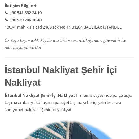
İletişim Bilgileri:
📞
+90 541 632 24 19
📞
+90 539 206 38 40
100.yıl mah kışla cad 2168.sok No 14 34204 BAĞCILAR İSTANBUL
Öz Kaya Taşımacılık: Eşyalarınız bizim sorumluluğumuz, güveniniz ise
motivasyonumuzdur.
İstanbul Nakliyat Şehir İçi
Nakliyat
İstanbul Nakliyat Şehir İçi Nakliyat
firmamız sayesinde parça eşya
taşıma ambar yükü taşıma parsiyel taşıma şehir içi şehirler arası
kamyonet nakliyesi Şehir İçi Nakliyat