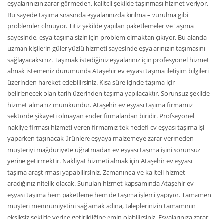
eşyalarınızın zarar görmeden, kaliteli şekilde taşınması hizmet veriyor.
Bu sayede taşıma sırasında eşyalarınızda kırılma – vurulma gibi
problemler olmuyor. Titiz şekilde yapılan paketlemeler ve taşıma
sayesinde, eşya taşıma sizin için problem olmaktan çıkıyor. Bu alanda
uzman kişilerin güler yüzlü hizmeti sayesinde eşyalarınızın taşımasını
sağlayacaksınız. Taşımak istediğiniz eşyalarınız için profesyonel hizmet
almak istemeniz durumunda Ataşehir ev eşyası taşıma iletişim bilgileri
üzerinden hareket edebilirsiniz. Kısa süre içinde taşıma için
belirlenecek olan tarih üzerinden taşıma yapılacaktır. Sorunsuz şekilde
hizmet almanız mümkündür. Ataşehir ev eşyası taşıma firmamız
sektörde şikayeti olmayan ender firmalardan biridir. Profseyonel
nakliye firması hizmeti veren firmamız tek hedefi ev eşyası taşıma işi
yaparken taşınacak ürünlere eşyaya malzemeye zarar vermeden
müşteriyi mağduriyete uğratmadan ev eşyası taşıma işini sorunsuz
yerine getirmektir. Nakliyat hizmeti almak için Ataşehir ev eşyası
taşıma araştırması yapabilirsiniz. Zamanında ve kaliteli hizmet
aradığınız nitelik olacak. Sunulan hizmet kapsamında Ataşehir ev
eşyası taşıma hem paketleme hem de taşıma işlemi yapıyor. Tamamen
müşteri memnuniyetini sağlamak adına, taleplerinizin tamamının
eksiksiz şekilde yerine getirildiğine emin olabilirsiniz. Eşyalarınıza zarar