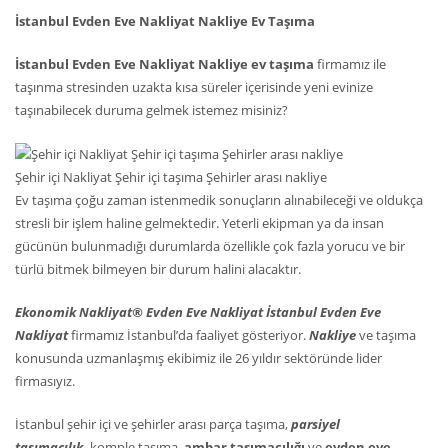
İstanbul Evden Eve Nakliyat Nakliye Ev Taşıma
İstanbul Evden Eve Nakliyat Nakliye ev taşıma
firmamız ile
taşınma stresinden uzakta kısa süreler içerisinde yeni evinize
taşınabilecek duruma gelmek istemez misiniz?
Şehir içi Nakliyat Şehir içi taşıma Şehirler arası nakliye
Ev taşıma çoğu zaman istenmedik sonuçların alınabileceği ve oldukça
stresli bir işlem haline gelmektedir. Yeterli ekipman ya da insan
gücünün bulunmadığı durumlarda özellikle çok fazla yorucu ve bir
türlü bitmek bilmeyen bir durum halini alacaktır.
Ekonomik Nakliyat® Evden Eve Nakliyat İstanbul Evden Eve
Nakliyat
firmamız İstanbul’da faaliyet gösteriyor.
Nakliye
ve taşıma
konusunda uzmanlaşmış ekibimiz ile 26 yıldır sektöründe lider
firmasıyız.
İstanbul şehir içi ve şehirler arası parça taşıma,
parsiyel
taşımacılık,
komple taşıma,
ambar taşımacılığı
ve
evden eve