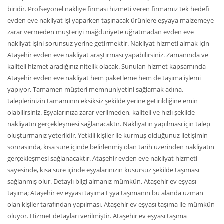
biridir. Profseyonel nakliye firması hizmeti veren firmamız tek hedefi
evden eve nakliyat işi yaparken taşınacak ürünlere eşyaya malzemeye
zarar vermeden müşteriyi mağduriyete uğratmadan evden eve
nakliyat işini sorunsuz yerine getirmektir. Nakliyat hizmeti almak için
Ataşehir evden eve nakliyat araştırması yapabilirsiniz. Zamanında ve
kaliteli hizmet aradığınız nitelik olacak. Sunulan hizmet kapsamında
Ataşehir evden eve nakliyat hem paketleme hem de taşıma işlemi
yapıyor. Tamamen müşteri memnuniyetini sağlamak adına,
taleplerinizin tamamının eksiksiz şekilde yerine getirildiğine emin
olabilirsiniz. Eşyalarınıza zarar verilmeden, kaliteli ve hızlı şeklide
nakliyatın gerçekleşmesi sağlanacaktır. Nakliyatın yapılması için talep
oluşturmanız yeterlidir. Yetkili kişiler ile kurmuş olduğunuz iletişimin
sonrasında, kısa süre içinde belirlenmiş olan tarih üzerinden nakliyatın
gerçekleşmesi sağlanacaktır. Ataşehir evden eve nakliyat hizmeti
sayesinde, kısa süre içinde eşyalarınızın kusursuz şekilde taşıması
sağlanmış olur. Detaylı bilgi almanız mümkün. Ataşehir ev eşyası
taşıma; Ataşehir ev eşyası taşıma Eşya taşımanın bu alanda uzman
olan kişiler tarafından yapılması, Ataşehir ev eşyası taşıma ile mümkün
oluyor. Hizmet detayları verilmiştir. Ataşehir ev eşyası taşıma