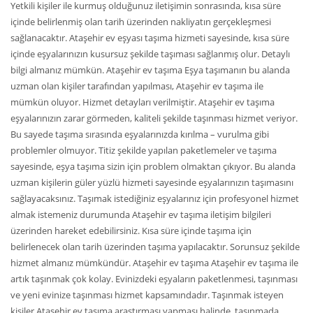
Yetkili kişiler ile kurmuş olduğunuz iletişimin sonrasında, kısa süre
içinde belirlenmiş olan tarih üzerinden nakliyatın gerçekleşmesi
sağlanacaktır. Ataşehir ev eşyası taşıma hizmeti sayesinde, kısa süre
içinde eşyalarınızın kusursuz şekilde taşıması sağlanmış olur. Detaylı
bilgi almanız mümkün. Ataşehir ev taşıma Eşya taşımanın bu alanda
uzman olan kişiler tarafından yapılması, Ataşehir ev taşıma ile
mümkün oluyor. Hizmet detayları verilmiştir. Ataşehir ev taşıma
eşyalarınızın zarar görmeden, kaliteli şekilde taşınması hizmet veriyor.
Bu sayede taşıma sırasında eşyalarınızda kırılma – vurulma gibi
problemler olmuyor. Titiz şekilde yapılan paketlemeler ve taşıma
sayesinde, eşya taşıma sizin için problem olmaktan çıkıyor. Bu alanda
uzman kişilerin güler yüzlü hizmeti sayesinde eşyalarınızın taşımasını
sağlayacaksınız. Taşımak istediğiniz eşyalarınız için profesyonel hizmet
almak istemeniz durumunda Ataşehir ev taşıma iletişim bilgileri
üzerinden hareket edebilirsiniz. Kısa süre içinde taşıma için
belirlenecek olan tarih üzerinden taşıma yapılacaktır. Sorunsuz şekilde
hizmet almanız mümkündür. Ataşehir ev taşıma Ataşehir ev taşıma ile
artık taşınmak çok kolay. Evinizdeki eşyaların paketlenmesi, taşınması
ve yeni evinize taşınması hizmet kapsamındadır. Taşınmak isteyen
kişiler Ataşehir ev taşıma araştırması yapması halinde, taşınmada