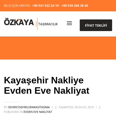
BİLGİ İÇİN ARAYIN :
+90 541 632 24 19
-
+90 539 206 38 40
FİYAT TEKLİFİ
Kayaşehir Nakliye
Evden Eve Nakliyat
BY
SEHIRICISEHIRLERARASITASIMA
/
PAZARTESI, 09 EYLÜL 2019
/
PUBLISHED IN
EVDEN EVE NAKLİYAT