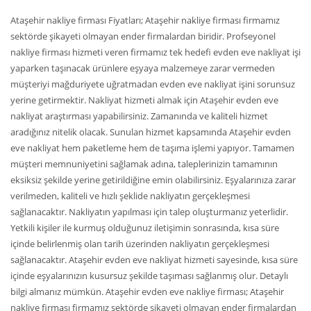
Ataşehir nakliye firması Fiyatları; Ataşehir nakliye firması firmamız
sektörde şikayeti olmayan ender firmalardan biridir. Profseyonel
nakliye firması hizmeti veren firmamız tek hedefi evden eve nakliyat işi
yaparken taşınacak ürünlere eşyaya malzemeye zarar vermeden
müşteriyi mağduriyete uğratmadan evden eve nakliyat işini sorunsuz
yerine getirmektir. Nakliyat hizmeti almak için Ataşehir evden eve
nakliyat araştırması yapabilirsiniz. Zamanında ve kaliteli hizmet
aradığınız nitelik olacak. Sunulan hizmet kapsamında Ataşehir evden
eve nakliyat hem paketleme hem de taşıma işlemi yapıyor. Tamamen
müşteri memnuniyetini sağlamak adına, taleplerinizin tamamının
eksiksiz şekilde yerine getirildiğine emin olabilirsiniz. Eşyalarınıza zarar
verilmeden, kaliteli ve hızlı şeklide nakliyatın gerçekleşmesi
sağlanacaktır. Nakliyatın yapılması için talep oluşturmanız yeterlidir.
Yetkili kişiler ile kurmuş olduğunuz iletişimin sonrasında, kısa süre
içinde belirlenmiş olan tarih üzerinden nakliyatın gerçekleşmesi
sağlanacaktır. Ataşehir evden eve nakliyat hizmeti sayesinde, kısa süre
içinde eşyalarınızın kusursuz şekilde taşıması sağlanmış olur. Detaylı
bilgi almanız mümkün. Ataşehir evden eve nakliye firması; Ataşehir
nakliye firması firmamız sektörde şikayeti olmayan ender firmalardan