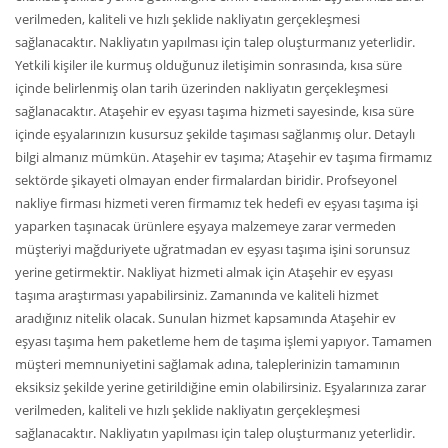
verilmeden, kaliteli ve hızlı şeklide nakliyatın gerçekleşmesi
sağlanacaktır. Nakliyatın yapılması için talep oluşturmanız yeterlidir.
Yetkili kişiler ile kurmuş olduğunuz iletişimin sonrasında, kısa süre
içinde belirlenmiş olan tarih üzerinden nakliyatın gerçekleşmesi
sağlanacaktır. Ataşehir ev eşyası taşıma hizmeti sayesinde, kısa süre
içinde eşyalarınızın kusursuz şekilde taşıması sağlanmış olur. Detaylı
bilgi almanız mümkün. Ataşehir ev taşıma; Ataşehir ev taşıma firmamız
sektörde şikayeti olmayan ender firmalardan biridir. Profseyonel
nakliye firması hizmeti veren firmamız tek hedefi ev eşyası taşıma işi
yaparken taşınacak ürünlere eşyaya malzemeye zarar vermeden
müşteriyi mağduriyete uğratmadan ev eşyası taşıma işini sorunsuz
yerine getirmektir. Nakliyat hizmeti almak için Ataşehir ev eşyası
taşıma araştırması yapabilirsiniz. Zamanında ve kaliteli hizmet
aradığınız nitelik olacak. Sunulan hizmet kapsamında Ataşehir ev
eşyası taşıma hem paketleme hem de taşıma işlemi yapıyor. Tamamen
müşteri memnuniyetini sağlamak adına, taleplerinizin tamamının
eksiksiz şekilde yerine getirildiğine emin olabilirsiniz. Eşyalarınıza zarar
verilmeden, kaliteli ve hızlı şeklide nakliyatın gerçekleşmesi
sağlanacaktır. Nakliyatın yapılması için talep oluşturmanız yeterlidir.