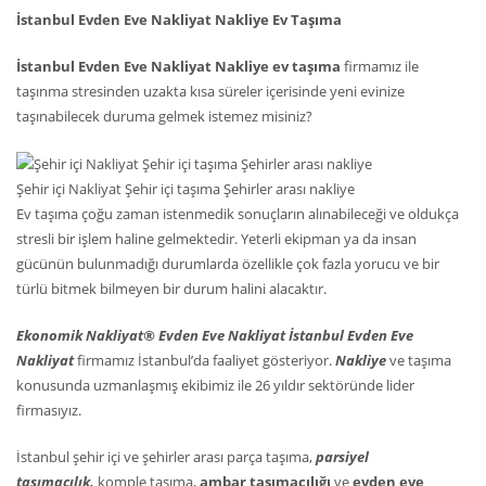
İstanbul Evden Eve Nakliyat Nakliye Ev Taşıma
İstanbul Evden Eve Nakliyat Nakliye ev taşıma
firmamız ile
taşınma stresinden uzakta kısa süreler içerisinde yeni evinize
taşınabilecek duruma gelmek istemez misiniz?
Şehir içi Nakliyat Şehir içi taşıma Şehirler arası nakliye
Ev taşıma çoğu zaman istenmedik sonuçların alınabileceği ve oldukça
stresli bir işlem haline gelmektedir. Yeterli ekipman ya da insan
gücünün bulunmadığı durumlarda özellikle çok fazla yorucu ve bir
türlü bitmek bilmeyen bir durum halini alacaktır.
Ekonomik Nakliyat® Evden Eve Nakliyat İstanbul Evden Eve
Nakliyat
firmamız İstanbul’da faaliyet gösteriyor.
Nakliye
ve taşıma
konusunda uzmanlaşmış ekibimiz ile 26 yıldır sektöründe lider
firmasıyız.
İstanbul şehir içi ve şehirler arası parça taşıma,
parsiyel
taşımacılık,
komple taşıma,
ambar taşımacılığı
ve
evden eve