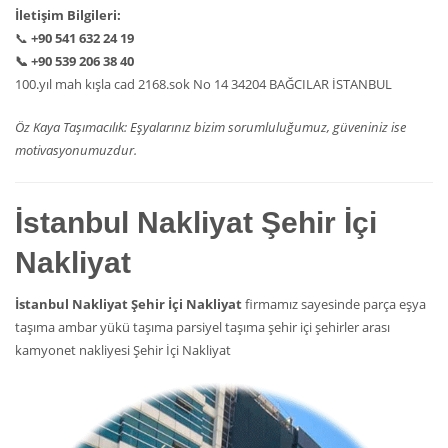
İletişim Bilgileri:
📞
+90 541 632 24 19
📞
+90 539 206 38 40
100.yıl mah kışla cad 2168.sok No 14 34204 BAĞCILAR İSTANBUL
Öz Kaya Taşımacılık: Eşyalarınız bizim sorumluluğumuz, güveniniz ise
motivasyonumuzdur.
İstanbul Nakliyat Şehir İçi
Nakliyat
İstanbul Nakliyat Şehir İçi Nakliyat
firmamız sayesinde parça eşya
taşıma ambar yükü taşıma parsiyel taşıma şehir içi şehirler arası
kamyonet nakliyesi Şehir İçi Nakliyat