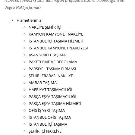
İSTANBUL NAKLİYE sınır tanımayan profosenel hizmet alabileceğiniz en
doğru Nakliye firması
Hizmetlerimiz
NAKLİYE ŞEHİR İÇİ
KAMYON KAMYONET NAKLİYE
İSTANBUL İÇİ TAŞIMA HİZMETİ
İSTANBUL KAMYONET NAKLİYESİ
ASANSÖRLÜ TAŞIMA
PAKETLEME VE DEPOLAMA
PARSİYEL TAŞIMA FİRMASI
ŞEHİRLERARASI NAKLİYE
AMBAR TAŞIMA
HAFRİYAT TAŞIMACILIĞI
PARÇA EŞYA TAŞIMACILIĞI
PARÇA EŞYA TAŞIMA HİZMETİ
OFİS İŞ YERİ TAŞIMA
İSTANBUL OFİS TAŞIMA
İSTANBUL İÇİ TAŞIMA
ŞEHİR İÇİ NAKLİYE