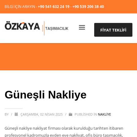
BİLGİ İÇİN ARAYIN :
+90 541 632 24 19
-
+90 539 206 38 40
FİYAT TEKLİFİ
Güneşli Nakliye
BY
/
ÇARŞAMBA, 02 NISAN 2025
/
PUBLISHED IN
NAKLİYE
Güneşli nakliye nakliyat firması olarak kurulduğu tarihten itibaren
profesyonel kadromuzla evden eve nakliyat, ofis büro taşımacılık,