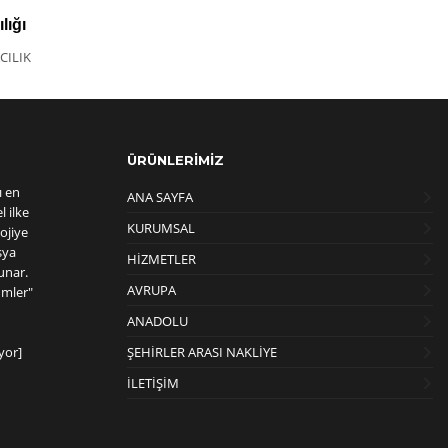
lığı
CILIK
ÜRÜNLERİMİZ
ı en
ANA SAYFA
 ilke
KURUMSAL
ojiye
şya
HİZMETLER
unar.
AVRUPA
ümler"
ANADOLU
yor]
ŞEHİRLER ARASI NAKLİYE
İLETİŞİM