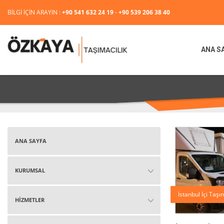
BİLGİ İÇİN ARAYIN :
+90 541 632 24 19
-
+90 539 206 38 40
ANA S
HİZMETLERİMİZ
ANA SAYFA
KURUMSAL
İstanbul İçi Taş
HİZMETLER