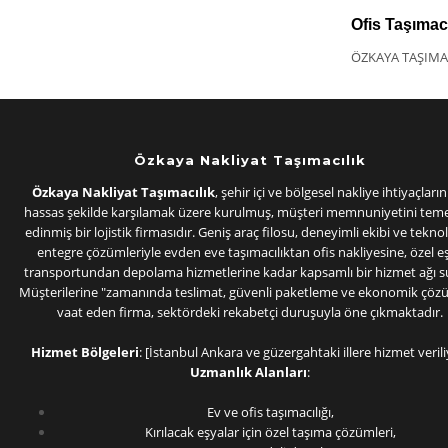
Ofis Taşımacı
ÖZKAYA TAŞIMA
Özkaya Nakliyat Taşımacılık
Özkaya Nakliyat Taşımacılık
, şehir içi ve bölgesel nakliye ihtiyaçların
hassas şekilde karşılamak üzere kurulmuş, müşteri memnuniyetini temel
edinmiş bir lojistik firmasıdır. Geniş araç filosu, deneyimli ekibi ve teknol
entegre çözümleriyle evden eve taşımacılıktan ofis nakliyesine, özel e
transportundan depolama hizmetlerine kadar kapsamlı bir hizmet ağı s
Müşterilerine "zamanında teslimat, güvenli paketleme ve ekonomik çöz
vaat eden firma, sektördeki rekabetçi duruşuyla öne çıkmaktadır.
Hizmet Bölgeleri
: [İstanbul Ankara ve güzergahtaki illere hizmet verili
Uzmanlık Alanları
:
Ev ve ofis taşımacılığı,
Kırılacak eşyalar için özel taşıma çözümleri,