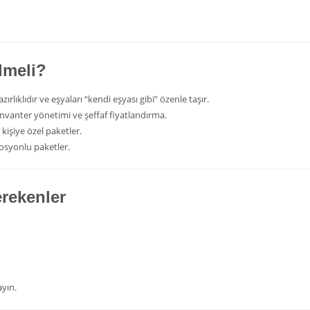
lmeli?
ırlıklıdır ve eşyaları “kendi eşyası gibi” özenle taşır.
al envanter yönetimi ve şeffaf fiyatlandırma.
kişiye özel paketler.
mosyonlu paketler.
erekenler
ayın.