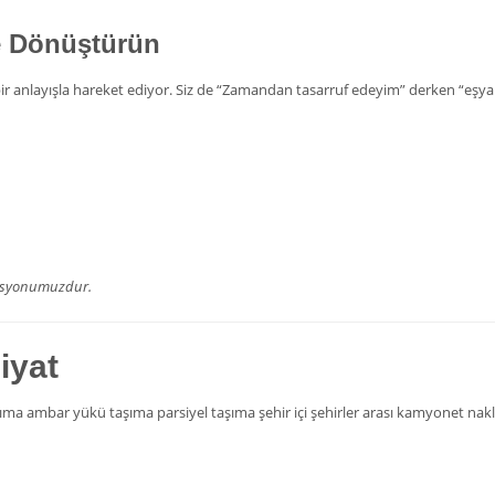
e Dönüştürün
en bir anlayışla hareket ediyor. Siz de “Zamandan tasarruf edeyim” derken “eş
vasyonumuzdur.
iyat
a ambar yükü taşıma parsiyel taşıma şehir içi şehirler arası kamyonet nakliy