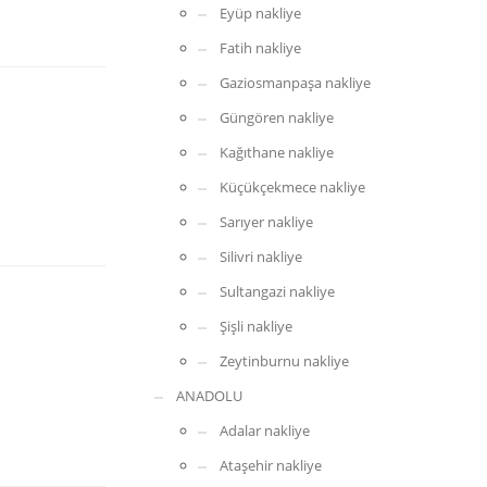
Eyüp nakliye
Fatih nakliye
Gaziosmanpaşa nakliye
Güngören nakliye
Kağıthane nakliye
Küçükçekmece nakliye
Sarıyer nakliye
Silivri nakliye
Sultangazi nakliye
Şişli nakliye
Zeytinburnu nakliye
ANADOLU
Adalar nakliye
Ataşehir nakliye