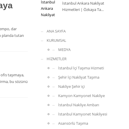
Kaya
İstanbul Ankara Nakliyat
Hizmetleri | Özkaya Ta...
 tempo, dar
ANA SAYFA
n planda tutan
KURUMSAL
MEDYA
HİZMETLER
İstanbul İçi Taşıma Hizmeti
ofis taşımaya,
Şehir İçi Nakliyat Taşıma
firma, bu sözünü
Nakliye Şehir içi
Kamyon Kamyonet Nakliye
İstanbul Nakliye Ambarı
İstanbul Kamyonet Nakliyesi
Asansörlü Taşıma