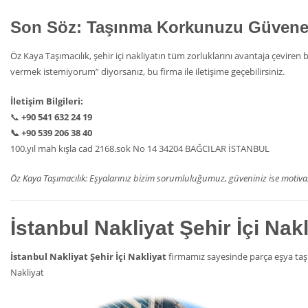
Son Söz: Taşınma Korkunuzu Güven
Öz Kaya Taşımacılık, şehir içi nakliyatın tüm zorluklarını avantaja çevir
vermek istemiyorum” diyorsanız, bu firma ile iletişime geçebilirsiniz.
İletişim Bilgileri:
📞
+90 541 632 24 19
📞
+90 539 206 38 40
100.yıl mah kışla cad 2168.sok No 14 34204 BAĞCILAR İSTANBUL
Öz Kaya Taşımacılık: Eşyalarınız bizim sorumluluğumuz, güveniniz ise moti
İstanbul Nakliyat Şehir İçi Nakl
İstanbul Nakliyat Şehir İçi Nakliyat
firmamız sayesinde parça eşya taşım
Nakliyat