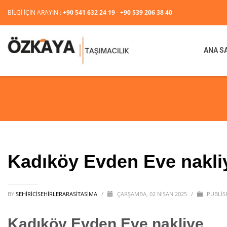
BİLGİ İÇİN ARAYIN :
+90 541 632 24 19
-
+90 539 206 38 40
ANA S
Kadıköy Evden Eve nakli
BY
SEHIRICISEHIRLERARASITASIMA
/
ÇARŞAMBA, 02 NISAN 2025
/
PUBLIS
Kadıköy Evden Eve nakliye