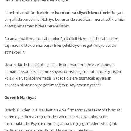
tamamını ustalarıyla beraber yapıyor.
İstanbul ve bütün ilçelerinde
İstanbul nakliyat hizmetleri
ni başarılı
bir şekilde verebiliriz. Nakliye konusunda sizde tüm merak ettiklerinizi
dilediğiniz zaman bizlere iletebilirsiniz.
Bu anlamda firmamız sahip olduğu kaliteli hizmeti ile beraber tüm
taşımacılık isteklerinizi başarılı bir şekilde yerine getirmeye devam
etmektedir.
Uzun yıllardır bu sektör içerisinde bulunan firmamız ve alanında
uzman personel kadromuz sayesinde istediğiniz bütün nakliye işleri
kolaylıkla yapılabilmektedir. Sadece bizlere taşınacak eşyaların
nereden alınıp nereye götüreceğimizi söylemeniz yeterli.
Güvenli Nakliyat
İstanbul Evden Eve Nakliyat Nakliye firmamız aynı sektörde hizmet
veren diğer firmalar içerisinde Evden Eve Nakliyat olması ile
tanınmaktadır. Eşyalarınızın başlarına bir şey gelmeden istediğiniz
yerlere taşıma işlemleri kolaylıkla yapılabilmektedir.