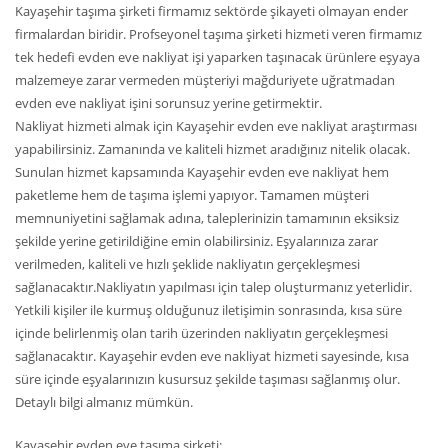
Kayaşehir taşıma şirketi firmamız sektörde şikayeti olmayan ender
firmalardan biridir. Profseyonel taşıma şirketi hizmeti veren firmamız
tek hedefi evden eve nakliyat işi yaparken taşınacak ürünlere eşyaya
malzemeye zarar vermeden müşteriyi mağduriyete uğratmadan
evden eve nakliyat işini sorunsuz yerine getirmektir.
Nakliyat hizmeti almak için Kayaşehir evden eve nakliyat araştırması
yapabilirsiniz. Zamanında ve kaliteli hizmet aradığınız nitelik olacak.
Sunulan hizmet kapsamında Kayaşehir evden eve nakliyat hem
paketleme hem de taşıma işlemi yapıyor. Tamamen müşteri
memnuniyetini sağlamak adına, taleplerinizin tamamının eksiksiz
şekilde yerine getirildiğine emin olabilirsiniz. Eşyalarınıza zarar
verilmeden, kaliteli ve hızlı şeklide nakliyatın gerçekleşmesi
sağlanacaktır.Nakliyatın yapılması için talep oluşturmanız yeterlidir.
Yetkili kişiler ile kurmuş olduğunuz iletişimin sonrasında, kısa süre
içinde belirlenmiş olan tarih üzerinden nakliyatın gerçekleşmesi
sağlanacaktır. Kayaşehir evden eve nakliyat hizmeti sayesinde, kısa
süre içinde eşyalarınızın kusursuz şekilde taşıması sağlanmış olur.
Detaylı bilgi almanız mümkün.
Kayaşehir evden eve taşıma şirketi;