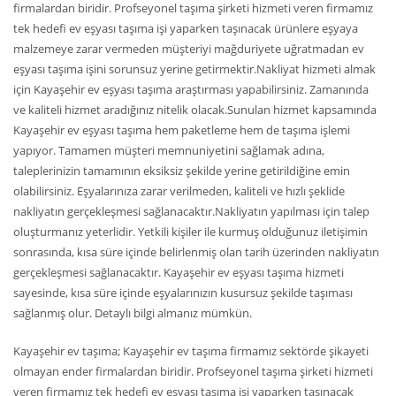
firmalardan biridir. Profseyonel taşıma şirketi hizmeti veren firmamız
tek hedefi ev eşyası taşıma işi yaparken taşınacak ürünlere eşyaya
malzemeye zarar vermeden müşteriyi mağduriyete uğratmadan ev
eşyası taşıma işini sorunsuz yerine getirmektir.Nakliyat hizmeti almak
için Kayaşehir ev eşyası taşıma araştırması yapabilirsiniz. Zamanında
ve kaliteli hizmet aradığınız nitelik olacak.Sunulan hizmet kapsamında
Kayaşehir ev eşyası taşıma hem paketleme hem de taşıma işlemi
yapıyor. Tamamen müşteri memnuniyetini sağlamak adına,
taleplerinizin tamamının eksiksiz şekilde yerine getirildiğine emin
olabilirsiniz. Eşyalarınıza zarar verilmeden, kaliteli ve hızlı şeklide
nakliyatın gerçekleşmesi sağlanacaktır.Nakliyatın yapılması için talep
oluşturmanız yeterlidir. Yetkili kişiler ile kurmuş olduğunuz iletişimin
sonrasında, kısa süre içinde belirlenmiş olan tarih üzerinden nakliyatın
gerçekleşmesi sağlanacaktır. Kayaşehir ev eşyası taşıma hizmeti
sayesinde, kısa süre içinde eşyalarınızın kusursuz şekilde taşıması
sağlanmış olur. Detaylı bilgi almanız mümkün.
Kayaşehir ev taşıma; Kayaşehir ev taşıma firmamız sektörde şikayeti
olmayan ender firmalardan biridir. Profseyonel taşıma şirketi hizmeti
veren firmamız tek hedefi ev eşyası taşıma işi yaparken taşınacak