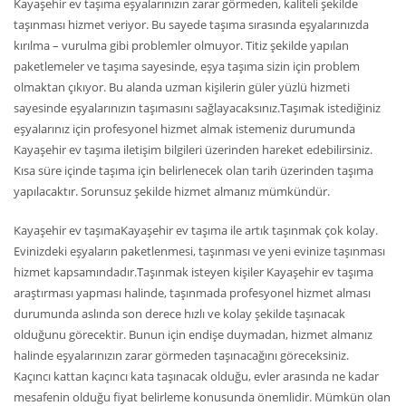
Kayaşehir ev taşıma eşyalarınızın zarar görmeden, kaliteli şekilde
taşınması hizmet veriyor. Bu sayede taşıma sırasında eşyalarınızda
kırılma – vurulma gibi problemler olmuyor. Titiz şekilde yapılan
paketlemeler ve taşıma sayesinde, eşya taşıma sizin için problem
olmaktan çıkıyor. Bu alanda uzman kişilerin güler yüzlü hizmeti
sayesinde eşyalarınızın taşımasını sağlayacaksınız.Taşımak istediğiniz
eşyalarınız için profesyonel hizmet almak istemeniz durumunda
Kayaşehir ev taşıma iletişim bilgileri üzerinden hareket edebilirsiniz.
Kısa süre içinde taşıma için belirlenecek olan tarih üzerinden taşıma
yapılacaktır. Sorunsuz şekilde hizmet almanız mümkündür.
Kayaşehir ev taşımaKayaşehir ev taşıma ile artık taşınmak çok kolay.
Evinizdeki eşyaların paketlenmesi, taşınması ve yeni evinize taşınması
hizmet kapsamındadır.Taşınmak isteyen kişiler Kayaşehir ev taşıma
araştırması yapması halinde, taşınmada profesyonel hizmet alması
durumunda aslında son derece hızlı ve kolay şekilde taşınacak
olduğunu görecektir. Bunun için endişe duymadan, hizmet almanız
halinde eşyalarınızın zarar görmeden taşınacağını göreceksiniz.
Kaçıncı kattan kaçıncı kata taşınacak olduğu, evler arasında ne kadar
mesafenin olduğu fiyat belirleme konusunda önemlidir. Mümkün olan