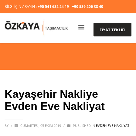
BİLGİ İÇİN ARAYIN :
+90 541 632 24 19
-
+90 539 206 38 40
FİYAT TEKLİFİ
Kayaşehir Nakliye
Evden Eve Nakliyat
BY
/
CUMARTESI, 05 EKIM 2019
/
PUBLISHED IN
EVDEN EVE NAKLİYAT