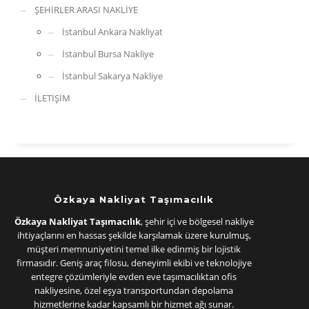
ŞEHİRLER ARASI NAKLİYE
İstanbul Ankara Nakliyat
İstanbul Bursa Nakliye
İstanbul Sakarya Nakliye
İLETİŞİM
Özkaya Nakliyat Taşımacılık
Özkaya Nakliyat Taşımacılık
, şehir içi ve bölgesel nakliye
ihtiyaçlarını en hassas şekilde karşılamak üzere kurulmuş,
müşteri memnuniyetini temel ilke edinmiş bir lojistik
firmasıdır. Geniş araç filosu, deneyimli ekibi ve teknolojiye
entegre çözümleriyle evden eve taşımacılıktan ofis
nakliyesine, özel eşya transportundan depolama
hizmetlerine kadar kapsamlı bir hizmet ağı sunar.