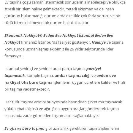
Ev taşıma çoğu zaman istenmedik sonuçların alınabileceği ve oldukça
stresli bir işlem haline gelmektedir. Yeterli ekipman ya da insan
gücünün bulunmadığı durumlarda özellikle çok fazla yorucu ve bir
türlü bitmek bilmeyen bir durum halini alacaktır.
Ekonomik Nakliyat® Evden Eve Nakliyat İstanbul Evden Eve
Nakliyat
firmamız İstanbul’da faaliyet gösteriyor.
Nakliye
ve taşıma
konusunda uzmanlaşmış ekibimiz ile 26 yıldır sektöründe lider
firmasıyız.
İstanbul şehir içi ve şehirler arası parça taşıma,
parsiyel
taşımacılık,
komple taşıma,
ambar taşımacılığı
ve
evden eve
nakliyat ofis büro taşıma
işlemlerini uygun ücretlere kaliteli ve hızlı
bir taşıma vadetmektedir.
Her türlü taşıma aracını bünyesinde barındıran şirketimiz taşınacak
yükün ebatı ölçüsü ve ağırlığına uygun araçlar göndererek taşıma
esnasında zarar görmeden taşınmasını sağlamaktayız.
Ev ofis ve büro taşıma
gibi uzmanlık gerektiren taşıma işlemlerini