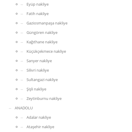
Eyüp nakliye
Fatih nakliye
Gaziosmanpaşa nakliye
Güngören nakliye
Kağıthane nakliye
Küçükçekmece nakliye
Sarıyer nakliye
Silivri nakliye
Sultangazi nakliye
Şişli nakliye
Zeytinburnu nakliye
ANADOLU
Adalar nakliye
Ataşehir nakliye