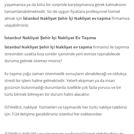
yaşamanıza ya da kötü bir sürprizle karşılaşmanıza gerek kalmaksızın
tamamlanabilmektedir. Siz de uygun fiyatlara profesyonel hizmet
almak için
İstanbul Nakliyat Şehir İçi Nakliyat ev taşıma
firmamıza
ulaşabilirsiniz.
İstanbul Nakliyat Şehir İçi Nakliyat Ev Taşıma
İstanbul Nakliyat Şehir İçi Nakliyat ev taşıma
firmamız ile taşınma
stresinden uzakta kısa süreler içerisinde yeni evinize taşınabilecek
duruma gelmek istemez misiniz?
Ev taşıma çoğu zaman istenmedik sonuçların alınabileceği ve oldukça
stresli bir işlem haline gelmektedir. Yeterli ekipman ya da insan
gücünün bulunmadığı durumlarda özellikle çok fazla yorucu ve bir
türlü bitmek bilmeyen bir durum halini alacaktır.
İSTANBUL nakliyat hizmetleri ve taşımacılık her türlü nakliye talebiniz
için 7/24 iletişime gecebilirsiniz
istanbul her noktasından
İSTANBUL NAKLİYE sınır tanımayan profosenel hizmet alabileceğiniz en