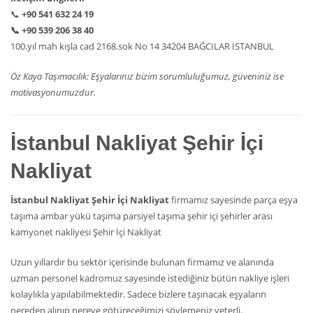
📞
+90 541 632 24 19
📞
+90 539 206 38 40
100.yıl mah kışla cad 2168.sok No 14 34204 BAĞCILAR İSTANBUL
Öz Kaya Taşımacılık: Eşyalarınız bizim sorumluluğumuz, güveniniz ise
motivasyonumuzdur.
İstanbul Nakliyat Şehir İçi
Nakliyat
İstanbul Nakliyat Şehir İçi Nakliyat
firmamız sayesinde parça eşya
taşıma ambar yükü taşıma parsiyel taşıma şehir içi şehirler arası
kamyonet nakliyesi Şehir İçi Nakliyat
Uzun yıllardır bu sektör içerisinde bulunan firmamız ve alanında
uzman personel kadromuz sayesinde istediğiniz bütün nakliye işleri
kolaylıkla yapılabilmektedir. Sadece bizlere taşınacak eşyaların
nereden alınıp nereye götüreceğimizi söylemeniz yeterli.