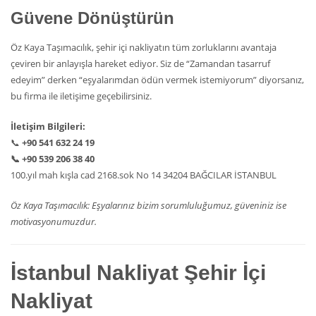
Güvene Dönüştürün
Öz Kaya Taşımacılık, şehir içi nakliyatın tüm zorluklarını avantaja
çeviren bir anlayışla hareket ediyor. Siz de “Zamandan tasarruf
edeyim” derken “eşyalarımdan ödün vermek istemiyorum” diyorsanız,
bu firma ile iletişime geçebilirsiniz.
İletişim Bilgileri:
📞
+90 541 632 24 19
📞
+90 539 206 38 40
100.yıl mah kışla cad 2168.sok No 14 34204 BAĞCILAR İSTANBUL
Öz Kaya Taşımacılık: Eşyalarınız bizim sorumluluğumuz, güveniniz ise
motivasyonumuzdur.
İstanbul Nakliyat Şehir İçi
Nakliyat