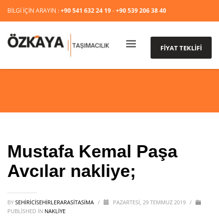
BİLGİ İÇİN ARAYIN :
+90 541 632 24 19
-
+90 539 206 38 40
FİYAT TEKLİFİ
Mustafa Kemal Paşa
Avcılar nakliye;
BY
SEHIRICISEHIRLERARASITASIMA
/
PAZARTESI, 29 TEMMUZ 2019
/
PUBLISHED IN
NAKLİYE