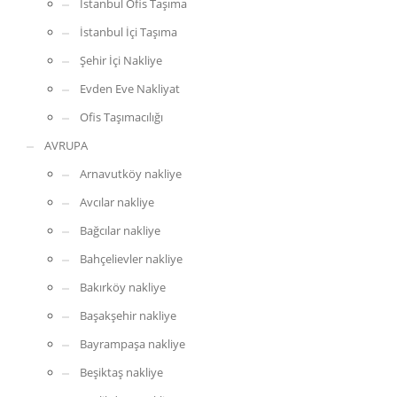
İstanbul Ofis Taşıma
İstanbul İçi Taşıma
Şehir İçi Nakliye
Evden Eve Nakliyat
Ofis Taşımacılığı
AVRUPA
Arnavutköy nakliye
Avcılar nakliye
Bağcılar nakliye
Bahçelievler nakliye
Bakırköy nakliye
Başakşehir nakliye
Bayrampaşa nakliye
Beşiktaş nakliye