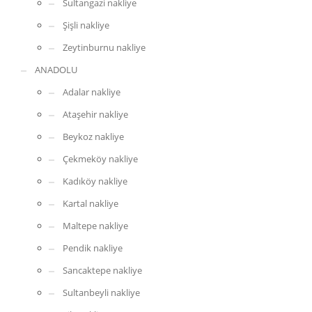
Sultangazi nakliye
Şişli nakliye
Zeytinburnu nakliye
ANADOLU
Adalar nakliye
Ataşehir nakliye
Beykoz nakliye
Çekmeköy nakliye
Kadıköy nakliye
Kartal nakliye
Maltepe nakliye
Pendik nakliye
Sancaktepe nakliye
Sultanbeyli nakliye