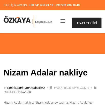
BİLGİ İÇİN ARAYIN :
+90 541 632 24 19
-
+90 539 206 38 40
FİYAT TEKLİFİ
Nizam Adalar nakliye
BY
SEHIRICISEHIRLERARASITASIMA
/
PAZARTESI, 29 TEMMUZ 2019
/
PUBLISHED IN
NAKLİYE
Nizam, Adalar nakliye, Nizam, Adalar ev taşıma, Nizam, Adalar ev