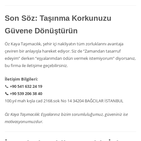
Son Söz: Taşınma Korkunuzu
Güvene Dönüştürün
Öz Kaya Taşımacılık, şehir içi nakliyatın tüm zorluklarını avantaja
çeviren bir anlayışla hareket ediyor. Siz de “Zamandan tasarruf
edeyim” derken “eşyalarımdan ödün vermek istemiyorum” diyorsanız,
bu firma ile iletişime geçebilirsiniz.
İletişim Bilgileri:
📞
+90 541 632 24 19
📞
+90 539 206 38 40
100.yıl mah kışla cad 2168.sok No 14 34204 BAĞCILAR İSTANBUL
Öz Kaya Taşımacılık: Eşyalarınız bizim sorumluluğumuz, güveniniz ise
motivasyonumuzdur.