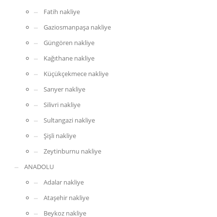
Fatih nakliye
Gaziosmanpaşa nakliye
Güngören nakliye
Kağıthane nakliye
Küçükçekmece nakliye
Sarıyer nakliye
Silivri nakliye
Sultangazi nakliye
Şişli nakliye
Zeytinburnu nakliye
ANADOLU
Adalar nakliye
Ataşehir nakliye
Beykoz nakliye