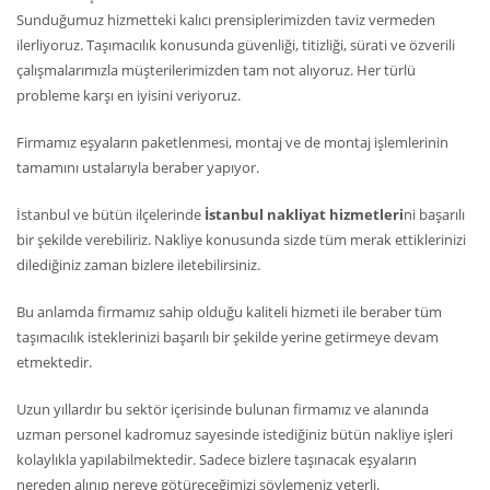
Sunduğumuz hizmetteki kalıcı prensiplerimizden taviz vermeden
ilerliyoruz. Taşımacılık konusunda güvenliği, titizliği, sürati ve özverili
çalışmalarımızla müşterilerimizden tam not alıyoruz. Her türlü
probleme karşı en iyisini veriyoruz.
Firmamız eşyaların paketlenmesi, montaj ve de montaj işlemlerinin
tamamını ustalarıyla beraber yapıyor.
İstanbul ve bütün ilçelerinde
İstanbul nakliyat hizmetleri
ni başarılı
bir şekilde verebiliriz. Nakliye konusunda sizde tüm merak ettiklerinizi
dilediğiniz zaman bizlere iletebilirsiniz.
Bu anlamda firmamız sahip olduğu kaliteli hizmeti ile beraber tüm
taşımacılık isteklerinizi başarılı bir şekilde yerine getirmeye devam
etmektedir.
Uzun yıllardır bu sektör içerisinde bulunan firmamız ve alanında
uzman personel kadromuz sayesinde istediğiniz bütün nakliye işleri
kolaylıkla yapılabilmektedir. Sadece bizlere taşınacak eşyaların
nereden alınıp nereye götüreceğimizi söylemeniz yeterli.