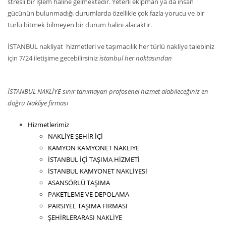
stresli bir işlem haline gelmektedir. Yeterli ekipman ya da insan
gücünün bulunmadığı durumlarda özellikle çok fazla yorucu ve bir
türlü bitmek bilmeyen bir durum halini alacaktır.
İSTANBUL nakliyat hizmetleri ve taşımacılık her türlü nakliye talebiniz
için 7/24 iletişime gecebilirsiniz
istanbul her noktasından
İSTANBUL NAKLİYE sınır tanımayan profosenel hizmet alabileceğiniz en
doğru Nakliye firması
Hizmetlerimiz
NAKLİYE ŞEHİR İÇİ
KAMYON KAMYONET NAKLİYE
İSTANBUL İÇİ TAŞIMA HİZMETİ
İSTANBUL KAMYONET NAKLİYESİ
ASANSÖRLÜ TAŞIMA
PAKETLEME VE DEPOLAMA
PARSİYEL TAŞIMA FİRMASI
ŞEHİRLERARASI NAKLİYE