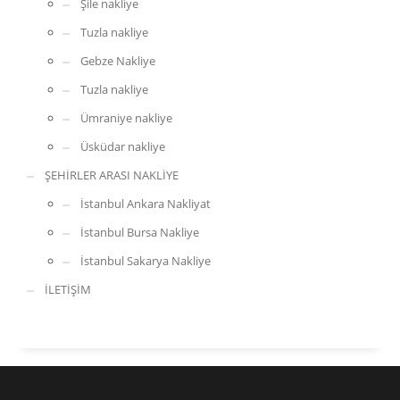
Şile nakliye
Tuzla nakliye
Gebze Nakliye
Tuzla nakliye
Ümraniye nakliye
Üsküdar nakliye
ŞEHİRLER ARASI NAKLİYE
İstanbul Ankara Nakliyat
İstanbul Bursa Nakliye
İstanbul Sakarya Nakliye
İLETİŞİM