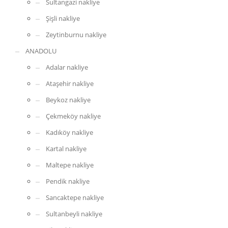
Sultangazi nakliye
Şişli nakliye
Zeytinburnu nakliye
ANADOLU
Adalar nakliye
Ataşehir nakliye
Beykoz nakliye
Çekmeköy nakliye
Kadıköy nakliye
Kartal nakliye
Maltepe nakliye
Pendik nakliye
Sancaktepe nakliye
Sultanbeyli nakliye