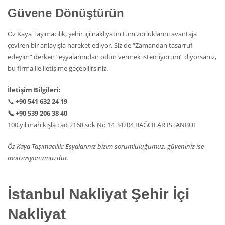
Güvene Dönüştürün
Öz Kaya Taşımacılık, şehir içi nakliyatın tüm zorluklarını avantaja
çeviren bir anlayışla hareket ediyor. Siz de “Zamandan tasarruf
edeyim” derken “eşyalarımdan ödün vermek istemiyorum” diyorsanız,
bu firma ile iletişime geçebilirsiniz.
İletişim Bilgileri:
📞
+90 541 632 24 19
📞
+90 539 206 38 40
100.yıl mah kışla cad 2168.sok No 14 34204 BAĞCILAR İSTANBUL
Öz Kaya Taşımacılık: Eşyalarınız bizim sorumluluğumuz, güveniniz ise
motivasyonumuzdur.
İstanbul Nakliyat Şehir İçi
Nakliyat