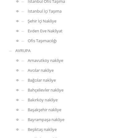
İstanbul Ofis Taşıma
İstanbul İçi Taşıma
Şehir İçi Nakliye
Evden Eve Nakliyat
Ofis Taşımacılığı
AVRUPA
Arnavutköy nakliye
Avcılar nakliye
Bağcılar nakliye
Bahçelievler nakliye
Bakırköy nakliye
Başakşehir nakliye
Bayrampaşa nakliye
Beşiktaş nakliye