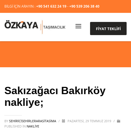
BİLGİ İÇİN ARAYIN :
+90 541 632 24 19
-
+90 539 206 38 40
FİYAT TEKLİFİ
Sakızağacı Bakırköy
nakliye;
BY
SEHIRICISEHIRLERARASITASIMA
/
PAZARTESI, 29 TEMMUZ 2019
/
PUBLISHED IN
NAKLİYE