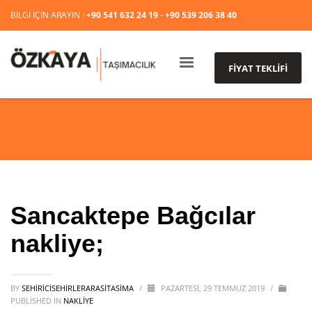
BİLGİ İÇİN ARAYIN :
+90 541 632 24 19
-
+90 539 206 38 40
FİYAT TEKLİFİ
Sancaktepe Bağcılar
nakliye;
BY
SEHIRICISEHIRLERARASITASIMA
/
PAZARTESI, 29 TEMMUZ 2019
/
PUBLISHED IN
NAKLİYE