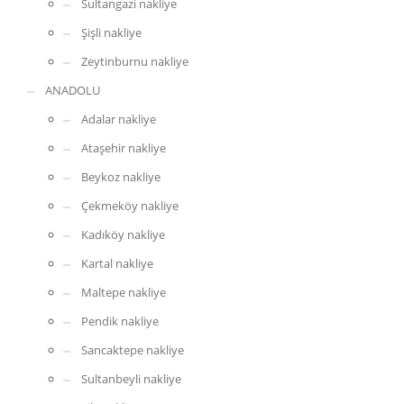
Sultangazi nakliye
Şişli nakliye
Zeytinburnu nakliye
ANADOLU
Adalar nakliye
Ataşehir nakliye
Beykoz nakliye
Çekmeköy nakliye
Kadıköy nakliye
Kartal nakliye
Maltepe nakliye
Pendik nakliye
Sancaktepe nakliye
Sultanbeyli nakliye