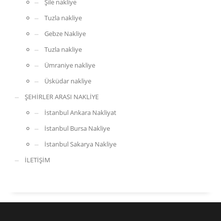
Şile nakliye
Tuzla nakliye
Gebze Nakliye
Tuzla nakliye
Ümraniye nakliye
Üsküdar nakliye
ŞEHİRLER ARASI NAKLİYE
İstanbul Ankara Nakliyat
İstanbul Bursa Nakliye
İstanbul Sakarya Nakliye
İLETİŞİM