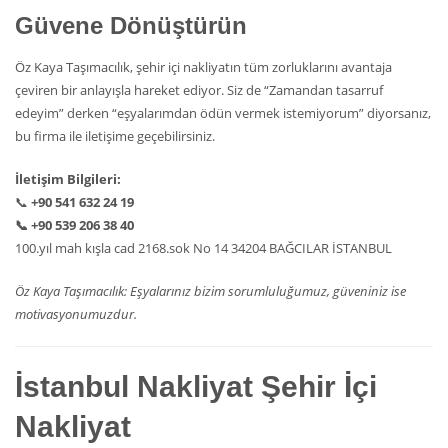
Güvene Dönüştürün
Öz Kaya Taşımacılık, şehir içi nakliyatın tüm zorluklarını avantaja
çeviren bir anlayışla hareket ediyor. Siz de “Zamandan tasarruf
edeyim” derken “eşyalarımdan ödün vermek istemiyorum” diyorsanız,
bu firma ile iletişime geçebilirsiniz.
İletişim Bilgileri:
📞
+90 541 632 24 19
📞
+90 539 206 38 40
100.yıl mah kışla cad 2168.sok No 14 34204 BAĞCILAR İSTANBUL
Öz Kaya Taşımacılık: Eşyalarınız bizim sorumluluğumuz, güveniniz ise
motivasyonumuzdur.
İstanbul Nakliyat Şehir İçi
Nakliyat