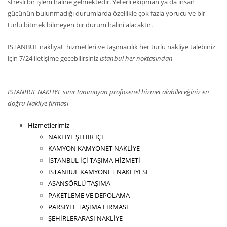
stresli bir işlem haline gelmektedir. Yeterli ekipman ya da insan
gücünün bulunmadığı durumlarda özellikle çok fazla yorucu ve bir
türlü bitmek bilmeyen bir durum halini alacaktır.
İSTANBUL nakliyat hizmetleri ve taşımacılık her türlü nakliye talebiniz
için 7/24 iletişime gecebilirsiniz
istanbul her noktasından
İSTANBUL NAKLİYE sınır tanımayan profosenel hizmet alabileceğiniz en
doğru Nakliye firması
Hizmetlerimiz
NAKLİYE ŞEHİR İÇİ
KAMYON KAMYONET NAKLİYE
İSTANBUL İÇİ TAŞIMA HİZMETİ
İSTANBUL KAMYONET NAKLİYESİ
ASANSÖRLÜ TAŞIMA
PAKETLEME VE DEPOLAMA
PARSİYEL TAŞIMA FİRMASI
ŞEHİRLERARASI NAKLİYE