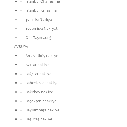
İstanbul Ofis Taşıma
İstanbul İçi Taşıma
Şehir İçi Nakliye
Evden Eve Nakliyat
Ofis Taşımacılığı
AVRUPA
Arnavutköy nakliye
Avcılar nakliye
Bağcılar nakliye
Bahçelievler nakliye
Bakırköy nakliye
Başakşehir nakliye
Bayrampaşa nakliye
Beşiktaş nakliye