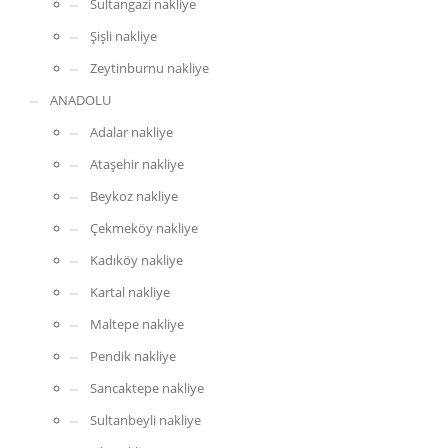
Sultangazi nakliye
Şişli nakliye
Zeytinburnu nakliye
ANADOLU
Adalar nakliye
Ataşehir nakliye
Beykoz nakliye
Çekmeköy nakliye
Kadıköy nakliye
Kartal nakliye
Maltepe nakliye
Pendik nakliye
Sancaktepe nakliye
Sultanbeyli nakliye