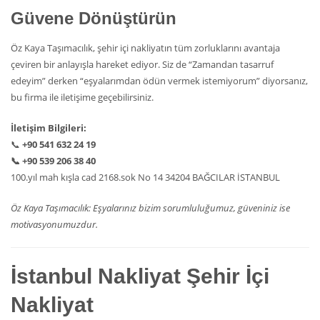
Güvene Dönüştürün
Öz Kaya Taşımacılık, şehir içi nakliyatın tüm zorluklarını avantaja
çeviren bir anlayışla hareket ediyor. Siz de “Zamandan tasarruf
edeyim” derken “eşyalarımdan ödün vermek istemiyorum” diyorsanız,
bu firma ile iletişime geçebilirsiniz.
İletişim Bilgileri:
📞
+90 541 632 24 19
📞
+90 539 206 38 40
100.yıl mah kışla cad 2168.sok No 14 34204 BAĞCILAR İSTANBUL
Öz Kaya Taşımacılık: Eşyalarınız bizim sorumluluğumuz, güveniniz ise
motivasyonumuzdur.
İstanbul Nakliyat Şehir İçi
Nakliyat