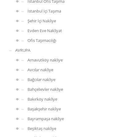
İstanbul Ofis Taşıma
İstanbul İçi Taşıma
Şehir İçi Nakliye
Evden Eve Nakliyat
Ofis Taşımacılığı
AVRUPA
Arnavutköy nakliye
Avcılar nakliye
Bağcılar nakliye
Bahçelievler nakliye
Bakırköy nakliye
Başakşehir nakliye
Bayrampaşa nakliye
Beşiktaş nakliye