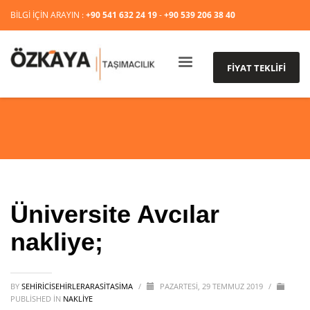
BİLGİ İÇİN ARAYIN :
+90 541 632 24 19
-
+90 539 206 38 40
FİYAT TEKLİFİ
Üniversite Avcılar
nakliye;
BY
SEHIRICISEHIRLERARASITASIMA
/
PAZARTESI, 29 TEMMUZ 2019
/
PUBLISHED IN
NAKLİYE