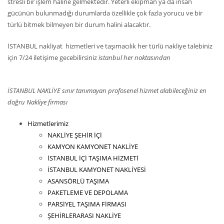
stresli bir işlem haline gelmektedir. Yeterli ekipman ya da insan
gücünün bulunmadığı durumlarda özellikle çok fazla yorucu ve bir
türlü bitmek bilmeyen bir durum halini alacaktır.
İSTANBUL nakliyat hizmetleri ve taşımacılık her türlü nakliye talebiniz
için 7/24 iletişime gecebilirsiniz
istanbul her noktasından
İSTANBUL NAKLİYE sınır tanımayan profosenel hizmet alabileceğiniz en
doğru Nakliye firması
Hizmetlerimiz
NAKLİYE ŞEHİR İÇİ
KAMYON KAMYONET NAKLİYE
İSTANBUL İÇİ TAŞIMA HİZMETİ
İSTANBUL KAMYONET NAKLİYESİ
ASANSÖRLÜ TAŞIMA
PAKETLEME VE DEPOLAMA
PARSİYEL TAŞIMA FİRMASI
ŞEHİRLERARASI NAKLİYE