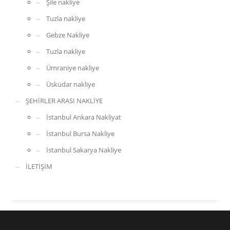
Şile nakliye
Tuzla nakliye
Gebze Nakliye
Tuzla nakliye
Ümraniye nakliye
Üsküdar nakliye
ŞEHİRLER ARASI NAKLİYE
İstanbul Ankara Nakliyat
İstanbul Bursa Nakliye
İstanbul Sakarya Nakliye
İLETİŞİM