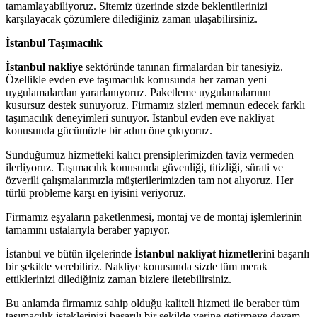
tamamlayabiliyoruz. Sitemiz üzerinde sizde beklentilerinizi
karşılayacak çözümlere dilediğiniz zaman ulaşabilirsiniz.
İstanbul Taşımacılık
İstanbul nakliye
sektöründe tanınan firmalardan bir tanesiyiz.
Özellikle evden eve taşımacılık konusunda her zaman yeni
uygulamalardan yararlanıyoruz. Paketleme uygulamalarının
kusursuz destek sunuyoruz. Firmamız sizleri memnun edecek farklı
taşımacılık deneyimleri sunuyor. İstanbul evden eve nakliyat
konusunda gücümüzle bir adım öne çıkıyoruz.
Sunduğumuz hizmetteki kalıcı prensiplerimizden taviz vermeden
ilerliyoruz. Taşımacılık konusunda güvenliği, titizliği, sürati ve
özverili çalışmalarımızla müşterilerimizden tam not alıyoruz. Her
türlü probleme karşı en iyisini veriyoruz.
Firmamız eşyaların paketlenmesi, montaj ve de montaj işlemlerinin
tamamını ustalarıyla beraber yapıyor.
İstanbul ve bütün ilçelerinde
İstanbul nakliyat hizmetleri
ni başarılı
bir şekilde verebiliriz. Nakliye konusunda sizde tüm merak
ettiklerinizi dilediğiniz zaman bizlere iletebilirsiniz.
Bu anlamda firmamız sahip olduğu kaliteli hizmeti ile beraber tüm
taşımacılık isteklerinizi başarılı bir şekilde yerine getirmeye devam