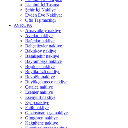
İstanbul İçi Taşıma
Şehir İçi Nakliye
Evden Eve Nakliyat
Ofis Taşımacılığı
AVRUPA
Arnavutköy nakliye
Avcılar nakliye
Bağcılar nakliye
Bahçelievler nakliye
Bakırköy nakliye
Başakşehir nakliye
Bayrampaşa nakliye
Beşiktaş nakliye
Beylikdüzü nakliye
Beyoğlu nakliye
Büyükçekmece nakliye
Çatalca nakliye
Esenler nakliye
Esenyurt nakliye
Eyüp nakliye
Fatih nakliye
Gaziosmanpaşa nakliye
Güngören nakliye
Kağıthane nakliye