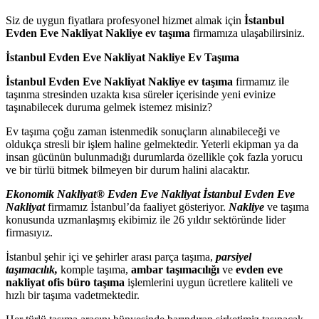
Siz de uygun fiyatlara profesyonel hizmet almak için
İstanbul
Evden Eve Nakliyat Nakliye ev taşıma
firmamıza ulaşabilirsiniz.
İstanbul Evden Eve Nakliyat Nakliye Ev Taşıma
İstanbul Evden Eve Nakliyat Nakliye ev taşıma
firmamız ile
taşınma stresinden uzakta kısa süreler içerisinde yeni evinize
taşınabilecek duruma gelmek istemez misiniz?
Ev taşıma çoğu zaman istenmedik sonuçların alınabileceği ve
oldukça stresli bir işlem haline gelmektedir. Yeterli ekipman ya da
insan gücünün bulunmadığı durumlarda özellikle çok fazla yorucu
ve bir türlü bitmek bilmeyen bir durum halini alacaktır.
Ekonomik Nakliyat® Evden Eve Nakliyat İstanbul Evden Eve
Nakliyat
firmamız İstanbul’da faaliyet gösteriyor.
Nakliye
ve taşıma
konusunda uzmanlaşmış ekibimiz ile 26 yıldır sektöründe lider
firmasıyız.
İstanbul şehir içi ve şehirler arası parça taşıma,
parsiyel
taşımacılık,
komple taşıma,
ambar taşımacılığı
ve
evden eve
nakliyat ofis büro taşıma
işlemlerini uygun ücretlere kaliteli ve
hızlı bir taşıma vadetmektedir.