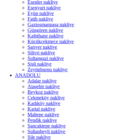
Esenler nakliye
Esenyurt nakliye
Eyüp nakliye
Fatih nakliye
Gaziosmanpaşa nakliye
Güngören nakliye
Kağıthane nakliye
Küçükçekmece nakliye
Sarıyer nakliye
Silivri nakliye
Sultangazi nakliye
Şişli nakliye
Zeytinburnu nakliye
ANADOLU
Adalar nakliye
Ataşehir nakliye
Beykoz nakliye
Çekmeköy nakliye
Kadıköy nakliye
Kartal nakliye
Maltepe nakliye
Pendik nakliye
Sancaktepe nakliye
Sultanbeyli nakliye
Şile nakliye