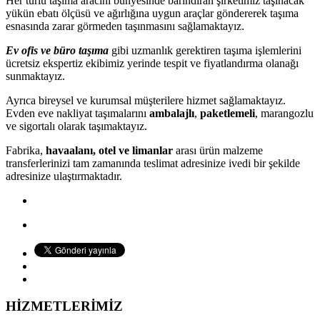
Her türlü taşıma aracını bünyesinde barındıran şirketimiz taşınacak
yükün ebatı ölçüsü ve ağırlığına uygun araçlar göndererek taşıma
esnasında zarar görmeden taşınmasını sağlamaktayız.
Ev ofis ve büro taşıma
gibi uzmanlık gerektiren taşıma işlemlerini
ücretsiz ekspertiz ekibimiz yerinde tespit ve fiyatlandırma olanağı
sunmaktayız.
Ayrıca bireysel ve kurumsal müşterilere hizmet sağlamaktayız.
Evden eve nakliyat taşımalarını
ambalajlı
,
paketlemeli
, marangozlu
ve sigortalı olarak taşımaktayız.
Fabrika,
havaalanı, otel ve limanlar
arası ürün malzeme
transferlerinizi tam zamanında teslimat adresinize ivedi bir şekilde
adresinize ulaştırmaktadır.
HİZMETLERİMİZ