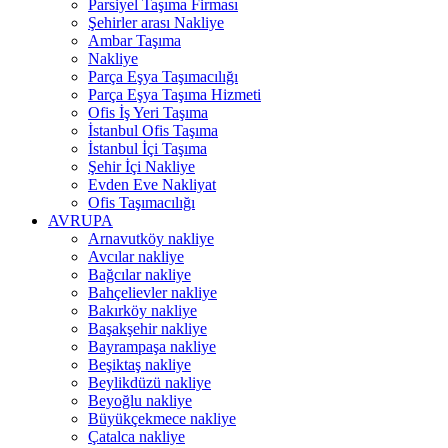
Parsiyel Taşıma Firması
Şehirler arası Nakliye
Ambar Taşıma
Nakliye
Parça Eşya Taşımacılığı
Parça Eşya Taşıma Hizmeti
Ofis İş Yeri Taşıma
İstanbul Ofis Taşıma
İstanbul İçi Taşıma
Şehir İçi Nakliye
Evden Eve Nakliyat
Ofis Taşımacılığı
AVRUPA
Arnavutköy nakliye
Avcılar nakliye
Bağcılar nakliye
Bahçelievler nakliye
Bakırköy nakliye
Başakşehir nakliye
Bayrampaşa nakliye
Beşiktaş nakliye
Beylikdüzü nakliye
Beyoğlu nakliye
Büyükçekmece nakliye
Çatalca nakliye