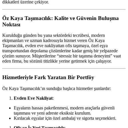
dikkatleri üzerine çekiyor.
Öz Kaya Taşımacılık: Kalite ve Güvenin Buluşma
Noktası
Kurulduğu günden bu yana sektördeki tecrübesi, modern
ekipmanları ve uzman kadrosuyla hizmet veren Öz Kaya
Taşımacılık, evden eve nakliyattan ofis taşımaya, özel eşya
transportundan depolama çözümlerine kadar geniş bir yelpazede
çözüm sunuyor. Müşterilerine “stressiz bir taşınma deneyimi” vaat
eden firma, bu sözünü titizlikle yerine getirmek için çalışıyor.
Hizmetleriyle Fark Yaratan Bir Portföy
Öz Kaya Taşımacılık’ın sunduğu başlıca hizmetler şunlardır:
Evden Eve Nakliyat
:
Eşyaların hassas paketlenmesi, modern araçlarla güvenli
taşınması ve yeni adreste eksiksiz kurulum.
Kırılacak eşyalar için özel ambalaj ve sigorta seçenekleri.
Ofis ve İş Yeri Taşımacılığı
: