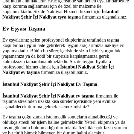
tarafından alınmaktadır. Araç içerisinde sabitlenen eşyalar darbelere
karşı koruma sağlanması için de özel bir malzeme ile
kaplanmaktadır. Siz de Nakliyat Hizmeti hizmet için
İstanbul
Nakliyat Şehir İçi Nakliyat eşya taşıma
firmamıza ulaşmalısınız.
Ev Eşyası Taşıma
Ev eşyalarınız gelen profesyonel ekiplerimiz tarafından taşıma
koşullarına uygun hale getirilerek uygun araçlarımızla nakliyeleri
yapılmaktadır. Bütün bu süreç içerisinde sizin hiçbir yorgunluk
yaşamanıza ya da kötü bir sürprizle karşılaşmanıza gerek
kalmaksızın tamamlanabilmektedir. Siz de uygun fiyatlara
profesyonel hizmet almak için
İstanbul Nakliyat Şehir İçi
Nakliyat ev taşıma
firmamıza ulaşabilirsiniz.
İstanbul Nakliyat Şehir İçi Nakliyat Ev Taşıma
İstanbul Nakliyat Şehir İçi Nakliyat ev taşıma
firmamız ile
taşınma stresinden uzakta kısa süreler içerisinde yeni evinize
taşınabilecek duruma gelmek istemez misiniz?
Ev taşıma çoğu zaman istenmedik sonuçların alınabileceği ve
oldukça stresli bir işlem haline gelmektedir. Yeterli ekipman ya da
insan gücünün bulunmadığı durumlarda özellikle çok fazla yorucu
ve bir türlü bitmek bilmeyen bir durum halini alacaktır.