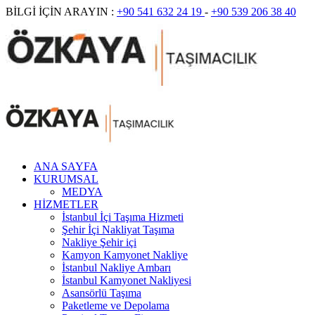
BİLGİ İÇİN ARAYIN :
+90 541 632 24 19
-
+90 539 206 38 40
ANA SAYFA
KURUMSAL
MEDYA
HİZMETLER
İstanbul İçi Taşıma Hizmeti
Şehir İçi Nakliyat Taşıma
Nakliye Şehir içi
Kamyon Kamyonet Nakliye
İstanbul Nakliye Ambarı
İstanbul Kamyonet Nakliyesi
Asansörlü Taşıma
Paketleme ve Depolama