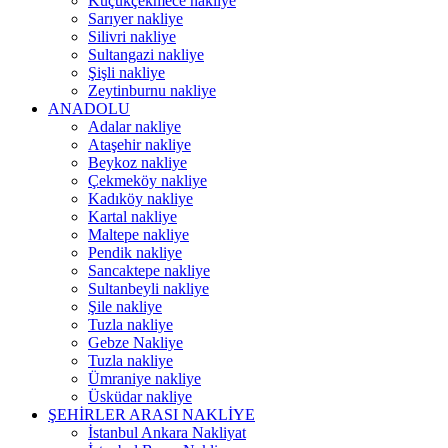
Küçükçekmece nakliye
Sarıyer nakliye
Silivri nakliye
Sultangazi nakliye
Şişli nakliye
Zeytinburnu nakliye
ANADOLU
Adalar nakliye
Ataşehir nakliye
Beykoz nakliye
Çekmeköy nakliye
Kadıköy nakliye
Kartal nakliye
Maltepe nakliye
Pendik nakliye
Sancaktepe nakliye
Sultanbeyli nakliye
Şile nakliye
Tuzla nakliye
Gebze Nakliye
Tuzla nakliye
Ümraniye nakliye
Üsküdar nakliye
ŞEHİRLER ARASI NAKLİYE
İstanbul Ankara Nakliyat