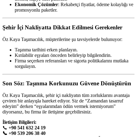
Ekonomik Çözümler
: Rekabetçi fiyatlar, ödeme kolaylığı ve
promosyonlu paketler.
Şehir İçi Nakliyatta Dikkat Edilmesi Gerekenler
Öz Kaya Taşımacılık, müşterilerine şu tavsiyelerde bulunuyor:
Taşınma tarihini erken planlayın.
Kırılabilir eşyaları önceden belirleyip bilgilendirin.
Firma seçerken referansları ve sigorta politikalarını mutlaka
sorgulayın.
Son Söz: Taşınma Korkunuzu Güvene Dönüştürün
Öz Kaya Taşımacılık, şehir içi nakliyatın tüm zorluklarını avantaja
çeviren bir anlayışla hareket ediyor. Siz de “Zamandan tasarruf
edeyim” derken “eşyalarımdan ödün vermek istemiyorum”
diyorsanız, bu firma ile iletişime geçebilirsiniz.
İletişim Bilgileri:
📞
+90 541 632 24 19
📞
+90 539 206 38 40