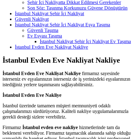
Şehir İçi Nakliyatta Dikkat Edilmesi Gerekenler
Son Söz: Taşınma Korkunuzu Güvene Dönüştürün
İstanbul Nakliyat Şehir İçi Nakliyat
Güvenli Nakliyat
İstanbul Nakliyat Şehir İçi Nakliyat Eşya Taşıma
Güvenli Taşıma
Ev Eşyası Taşıma
İstanbul Nakliyat Şehir İçi Nakliyat Ev Taşıma
İstanbul Evden Eve Nakliyat Nakliye
İstanbul Evden Eve Nakliyat Nakliye
İstanbul Evden Eve Nakliyat Nakliye
firmamız sayesinde
isterseniz ev eşyalarınızın isterseniz de iş yerinizdeki eşyalarınızın
istediğiniz yerlere taşınmasını sağlayabilirsiniz.
İstanbul Evden Eve Nakliye
İstanbul üzerinde tamamen müşteri memnuniyeti odaklı
çalışmalarımızı sürdürüyoruz. Kaliteli nakliye uygulamalarımızla
gerekli desteği sizlere verebiliriz.
Firmamız
İstanbul evden eve nakliye
hizmetlerinde tam da
bekleneni verebiliyor. Firmamız taşımacılık alanında sahip olduğu
uzmanlığı ile hareket ediyor. İstanbul taşımacılık işini profesyonel