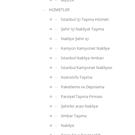
MEDYA
HİZMETLER
İstanbul İçi Taşıma Hizmeti
Şehir İçi Nakliyat Taşıma
Nakliye Şehir içi
Kamyon Kamyonet Nakliye
İstanbul Nakliye Ambarı
İstanbul Kamyonet Nakliyesi
Asansörlü Taşıma
Paketleme ve Depolama
Parsiyel Taşıma Firması
Şehirler arası Nakliye
Ambar Taşıma
Nakliye