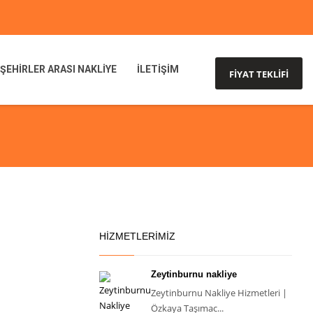
ŞEHİRLER ARASI NAKLİYE
İLETİŞİM
FİYAT TEKLİFİ
HIZMETLERIMIZ
Zeytinburnu nakliye
Zeytinburnu Nakliye Hizmetleri |
Özkaya Taşımac...