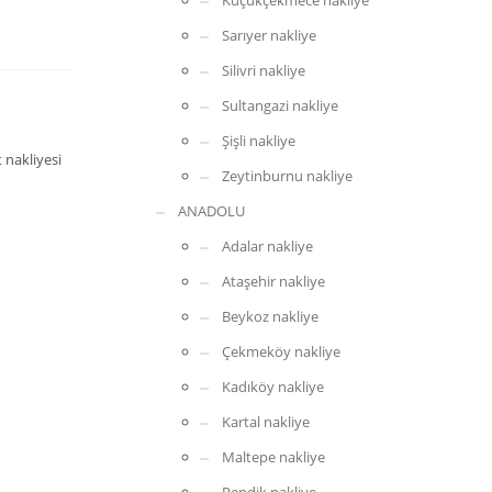
Küçükçekmece nakliye
Sarıyer nakliye
Silivri nakliye
Sultangazi nakliye
Şişli nakliye
 nakliyesi
Zeytinburnu nakliye
ANADOLU
Adalar nakliye
Ataşehir nakliye
Beykoz nakliye
Çekmeköy nakliye
Kadıköy nakliye
Kartal nakliye
Maltepe nakliye