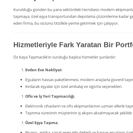
Kurulduğu günden bu yana sektördeki tecrübesi, modern ekipmanları
taşımaya, özel eşya transportundan depolama çözümlerine kadar gen
eden firma, bu sözünü titizlikle yerine getirmek için çalışıyor.
Hizmetleriyle Fark Yaratan Bir Port
Öz Kaya Taşımacılık’ın sunduğu başlıca hizmetler şunlardır:
Evden Eve Nakliyat
:
Eşyaların hassas paketlenmesi, modern araçlarla güvenli taşı
Kırılacak eşyalar için özel ambalaj ve sigorta seçenekleri.
Ofis ve İş Yeri Taşımacılığı
:
Elektronik cihazların ve ofis ekipmanlarının uzman ellerle taş
Taşınma sürecinin müşterinin iş akışını aksatmayacak şekilde
Özel Eşya Taşıma
:
Piyano, antika, sanat eseri gibi değerli ve hassas eşyaların öze