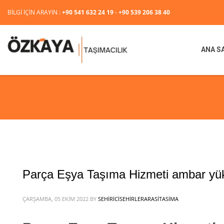
BİLGİ İÇİN ARAYIN :
+90 541 632 24 19
-
+90 539 206 38 40
ANA S
Parça Eşya Taşıma Hizmeti ambar yükü
ÇARŞAMBA, 05 EKIM 2022
BY
SEHIRICISEHIRLERARASITASIMA