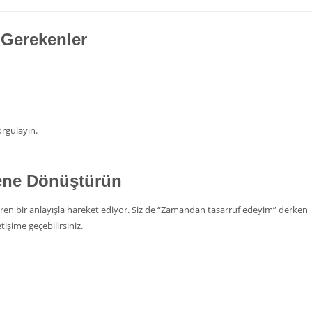
i Gerekenler
orgulayın.
ene Dönüştürün
eviren bir anlayışla hareket ediyor. Siz de “Zamandan tasarruf edeyim” derken
işime geçebilirsiniz.