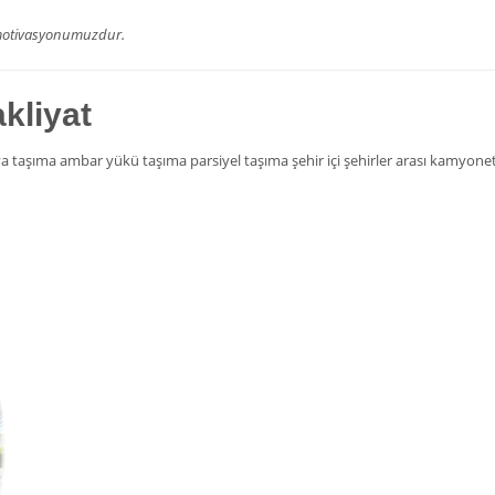
e motivasyonumuzdur.
akliyat
 taşıma ambar yükü taşıma parsiyel taşıma şehir içi şehirler arası kamyonet