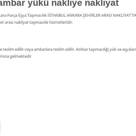
ambar yükü nakliye nakliyat
Ankara Parça Eşya Taşımacılık İSTANBUL ANKARA ŞEHİRLER ARASI NAKLİYAT T
er arası nakliyat taşımacılık hizmetleridir.
e teslim edilir veya ambarlara teslim edilir. Ambar taşımacılığı yük ve eşyalar
amına gelmektedir