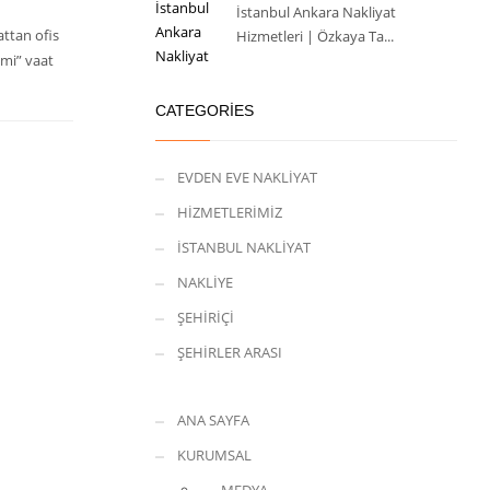
İstanbul Ankara Nakliyat
ttan ofis
Hizmetleri | Özkaya Ta...
imi” vaat
CATEGORIES
EVDEN EVE NAKLİYAT
HİZMETLERİMİZ
İSTANBUL NAKLİYAT
NAKLİYE
ŞEHİRİÇİ
ŞEHİRLER ARASI
ANA SAYFA
KURUMSAL