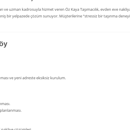
 ve uzman kadrosuyla hizmet veren Öz Kaya Taşımacılık, evden eve nakliya
iş bir yelpazede çözüm sunuyor. Müşterilerine “stressiz bir taşınma deney
föy
nması ve yeni adreste eksiksiz kurulum.
ınması.
 planlanması.
l nakliye çözümleri.