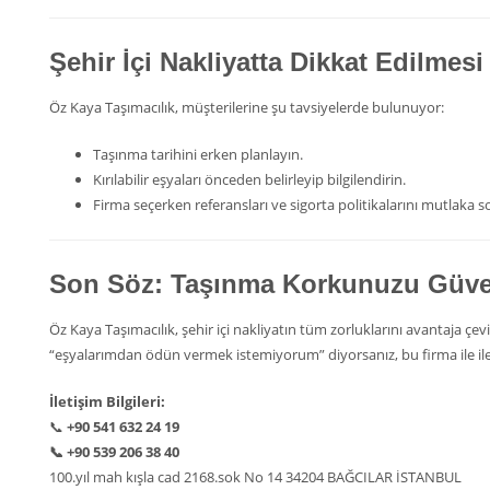
Şehir İçi Nakliyatta Dikkat Edilmes
Öz Kaya Taşımacılık, müşterilerine şu tavsiyelerde bulunuyor:
Taşınma tarihini erken planlayın.
Kırılabilir eşyaları önceden belirleyip bilgilendirin.
Firma seçerken referansları ve sigorta politikalarını mutlaka s
Son Söz: Taşınma Korkunuzu Güv
Öz Kaya Taşımacılık, şehir içi nakliyatın tüm zorluklarını avantaja ç
“eşyalarımdan ödün vermek istemiyorum” diyorsanız, bu firma ile ilet
İletişim Bilgileri:
📞
+90 541 632 24 19
📞
+90 539 206 38 40
100.yıl mah kışla cad 2168.sok No 14 34204 BAĞCILAR İSTANBUL