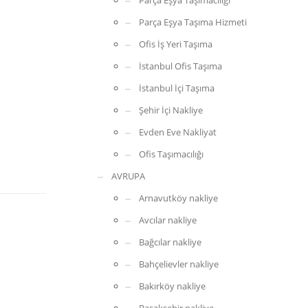
Parça Eşya Taşımacılığı
Parça Eşya Taşıma Hizmeti
Ofis İş Yeri Taşıma
İstanbul Ofis Taşıma
İstanbul İçi Taşıma
Şehir İçi Nakliye
Evden Eve Nakliyat
Ofis Taşımacılığı
AVRUPA
Arnavutköy nakliye
Avcılar nakliye
Bağcılar nakliye
Bahçelievler nakliye
Bakırköy nakliye