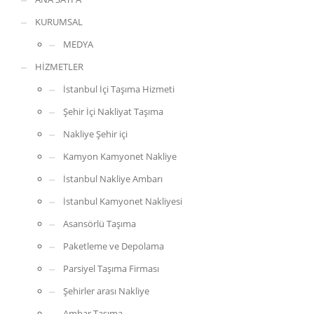
nakliye çözümleri.
KURUMSAL
Depolama Hizmetleri
:
MEDYA
Kısa veya uzun vadeli, iklim kontrollü depolama imkanı.
HİZMETLER
İstanbul İçi Taşıma Hizmeti
Şehir İçi Nakliyat Taşıma
Nakliye Şehir içi
Kamyon Kamyonet Nakliye
İstanbul Nakliye Ambarı
İstanbul Kamyonet Nakliyesi
Asansörlü Taşıma
Paketleme ve Depolama
Parsiyel Taşıma Firması
Şehirler arası Nakliye
Ambar Taşıma