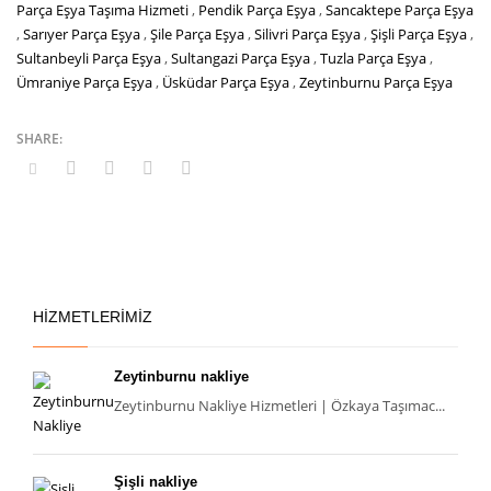
Parça Eşya Taşıma Hizmeti
,
Pendik Parça Eşya
,
Sancaktepe Parça Eşya
,
Sarıyer Parça Eşya
,
Şile Parça Eşya
,
Silivri Parça Eşya
,
Şişli Parça Eşya
,
Sultanbeyli Parça Eşya
,
Sultangazi Parça Eşya
,
Tuzla Parça Eşya
,
Ümraniye Parça Eşya
,
Üsküdar Parça Eşya
,
Zeytinburnu Parça Eşya
HİZMETLERİMİZ
İstanbul Ankara Parça Eşya Taşımacılık
Evden Eve Nakliyat
Şehir İçi
Zeytinburnu nakliye
Zeytinburnu Nakliye Hizmetleri | Özkaya Taşımac...
Nakliyatın Güvenilir Adresi:
Öz Kaya Taşımacılık
Şişli nakliye