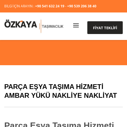
BİLGİ İÇİN ARAYIN :
+90 541 632 24 19
-
+90 539 206 38 40
FİYAT TEKLİFİ
PARÇA EŞYA TAŞIMA HIZMETI
AMBAR YÜKÜ NAKLIYE NAKLIYAT
Parça Eşya Taşıma Hizmeti