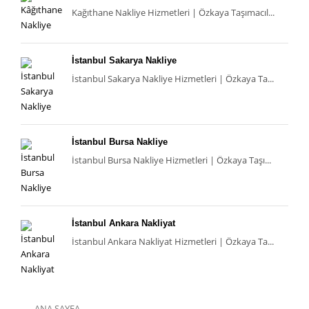
Kağıthane Nakliye Hizmetleri | Özkaya Taşımacıl...
Hizmetleriyle Fark Yaratan Bir
Portföy
İstanbul Sakarya Nakliye
İstanbul Sakarya Nakliye Hizmetleri | Özkaya Ta...
Öz Kaya Taşımacılık’ın sunduğu başlıca hizmetler şunlardır:
Evden Eve Nakliyat
:
Eşyaların hassas paketlenmesi, modern araçlarla güvenli
İstanbul Bursa Nakliye
taşınması ve yeni adreste eksiksiz kurulum.
İstanbul Bursa Nakliye Hizmetleri | Özkaya Taşı...
Kırılacak eşyalar için özel ambalaj ve sigorta seçenekleri.
Ofis ve İş Yeri Taşımacılığı
:
Elektronik cihazların ve ofis ekipmanlarının uzman ellerle
taşınması.
İstanbul Ankara Nakliyat
Taşınma sürecinin müşterinin iş akışını aksatmayacak şekilde
İstanbul Ankara Nakliyat Hizmetleri | Özkaya Ta...
planlanması.
Özel Eşya Taşıma
:
Piyano, antika, sanat eseri gibi değerli ve hassas eşyaların özel
ANA SAYFA