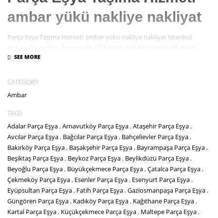
ambar yükü nakliye nakliyat
Parça Eşya Taşıma Hizmeti ambar yükü nakliye nakliyat İstanbul
Ankara Parça Eşya Taşımacılık İSTANBUL ANKARA ŞEHİRLER ARASI
NAKLİYAT TAŞIMACILIK Türkiye genelinde karayolu ile yapılan
taşımacılık hizmetleridir. Şehirler arası nakliyat taşımacılık hizmetleridir.
CATEGORY
İSTANBUL ANKARA AMBAR TAŞIMACILIĞI
Ambar
Ambarlara gelen eşyalarınız istediğiniz fabrika alanı veya ev adresinize
TAGS
teslim edilir veya ambarlara teslim edilir. Ambar taşımacılığı yük ve
Adalar Parça Eşya
,
Arnavutköy Parça Eşya
,
Ataşehir Parça Eşya
,
eşyalarınız parça olarak taşınması ve ekonomik anlamda ucuz fiyatlara
Avcılar Parça Eşya
,
Bağcılar Parça Eşya
,
Bahçelievler Parça Eşya
,
taşınması anlamına gelmektedir
Bakırköy Parça Eşya
,
Başakşehir Parça Eşya
,
Bayrampaşa Parça Eşya
,
Beşiktaş Parça Eşya
,
Beykoz Parça Eşya
,
Beylikdüzü Parça Eşya
,
Beyoğlu Parça Eşya
,
Büyükçekmece Parça Eşya
,
Çatalca Parça Eşya
,
Çekmeköy Parça Eşya
,
Esenler Parça Eşya
,
Esenyurt Parça Eşya
,
Eyüpsultan Parça Eşya
,
Fatih Parça Eşya
,
Gaziosmanpaşa Parça Eşya
,
Güngören Parça Eşya
,
Kadıköy Parça Eşya
,
Kağıthane Parça Eşya
,
Kartal Parça Eşya
,
Küçükçekmece Parça Eşya
,
Maltepe Parça Eşya
,