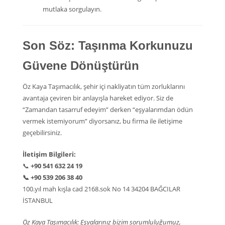
mutlaka sorgulayın.
Son Söz: Taşınma Korkunuzu
Güvene Dönüştürün
Öz Kaya Taşımacılık, şehir içi nakliyatın tüm zorluklarını
avantaja çeviren bir anlayışla hareket ediyor. Siz de
“Zamandan tasarruf edeyim” derken “eşyalarımdan ödün
vermek istemiyorum” diyorsanız, bu firma ile iletişime
geçebilirsiniz.
İletişim Bilgileri:
📞
+90 541 632 24 19
📞
+90 539 206 38 40
100.yıl mah kışla cad 2168.sok No 14 34204 BAĞCILAR
İSTANBUL
Öz Kaya Taşımacılık: Eşyalarınız bizim sorumluluğumuz,