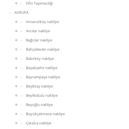
Ofis Taşımacılığı
AVRUPA
Arnavutköy nakliye
Avcılar nakliye
Bağcılar nakliye
Bahçelievler nakliye
Bakırköy nakliye
Başakşehir nakliye
Bayrampaşa nakliye
Beşiktaş nakliye
Beylikdüzü nakliye
Beyoğlu nakliye
Büyükçekmece nakliye
Çatalca nakliye