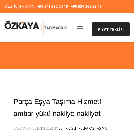
BİLGİ İÇİN ARAYIN :
+90 541 632 24 19
-
+90 539 206 38 40
FİYAT TEKLİFİ
Parça Eşya Taşıma Hizmeti
ambar yükü nakliye nakliyat
ÇARŞAMBA, 05 EKIM 2022
BY
SEHIRICISEHIRLERARASITASIMA