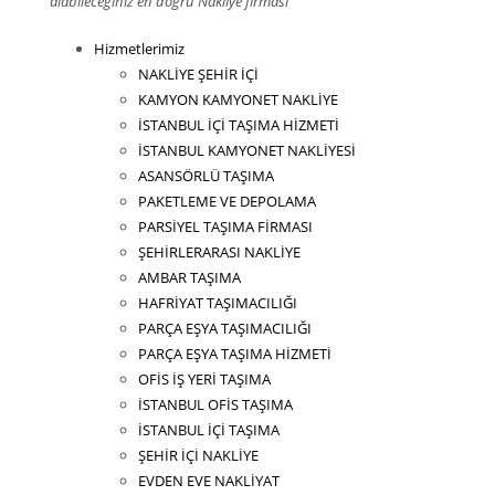
alabileceğiniz en doğru Nakliye firması
Hizmetlerimiz
NAKLİYE ŞEHİR İÇİ
KAMYON KAMYONET NAKLİYE
İSTANBUL İÇİ TAŞIMA HİZMETİ
İSTANBUL KAMYONET NAKLİYESİ
ASANSÖRLÜ TAŞIMA
PAKETLEME VE DEPOLAMA
PARSİYEL TAŞIMA FİRMASI
ŞEHİRLERARASI NAKLİYE
AMBAR TAŞIMA
HAFRİYAT TAŞIMACILIĞI
PARÇA EŞYA TAŞIMACILIĞI
PARÇA EŞYA TAŞIMA HİZMETİ
OFİS İŞ YERİ TAŞIMA
İSTANBUL OFİS TAŞIMA
İSTANBUL İÇİ TAŞIMA
ŞEHİR İÇİ NAKLİYE
EVDEN EVE NAKLİYAT