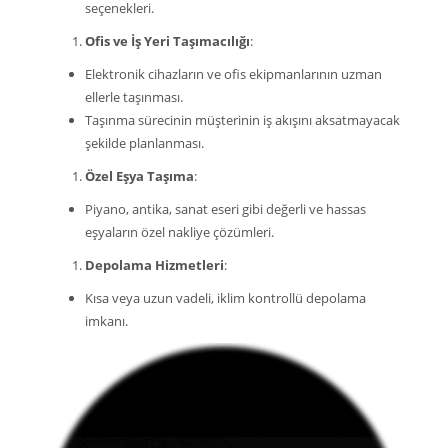
seçenekleri.
Ofis ve İş Yeri Taşımacılığı
:
Elektronik cihazların ve ofis ekipmanlarının uzman
ellerle taşınması.
Taşınma sürecinin müşterinin iş akışını aksatmayacak
şekilde planlanması.
Özel Eşya Taşıma
:
Piyano, antika, sanat eseri gibi değerli ve hassas
eşyaların özel nakliye çözümleri.
Depolama Hizmetleri
:
Kısa veya uzun vadeli, iklim kontrollü depolama
imkanı.